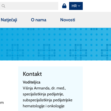
HR
Natječaji
O nama
Novosti
u
Kontakt
Voditeljica
Višnja Armanda, dr. med.,
specijalistkinja pedijatrije,
subspecijalistkinja pedijatrijske
kom
hematologije i onkologije