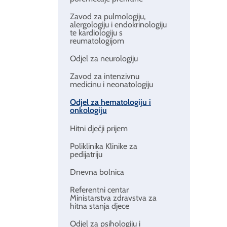
Zavod za pulmologiju,
alergologiju i endokrinologiju
te kardiologiju s
reumatologijom
Odjel za neurologiju
Zavod za intenzivnu
medicinu i neonatologiju
Odjel za hematologiju i
onkologiju
Hitni dječji prijem
Poliklinika Klinike za
pedijatriju
Dnevna bolnica
Referentni centar
Ministarstva zdravstva za
hitna stanja djece
Odjel za psihologiju i