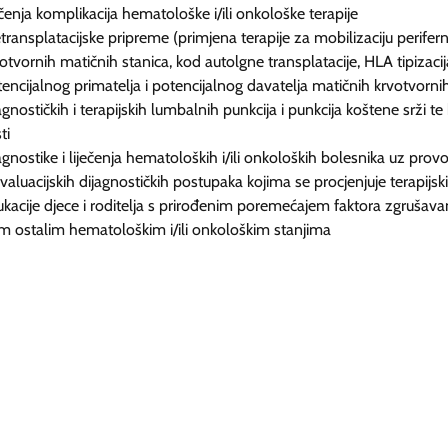
ečenja komplikacija hematološke i/ili onkološke terapije
transplatacijske pripreme (primjena terapije za mobilizaciju perifern
otvornih matičnih stanica, kod autolgne transplatacije, HLA tipizacij
encijalnog primatelja i potencijalnog davatelja matičnih krvotvornih
agnostičkih i terapijskih lumbalnih punkcija i punkcija koštene srži te 
ti
agnostike i liječenja hematoloških i/ili onkoloških bolesnika uz prov
valuacijskih dijagnostičkih postupaka kojima se procjenjuje terapijs
kacije djece i roditelja s prirođenim poremećajem faktora zgrušavan
m ostalim hematološkim i/ili onkološkim stanjima