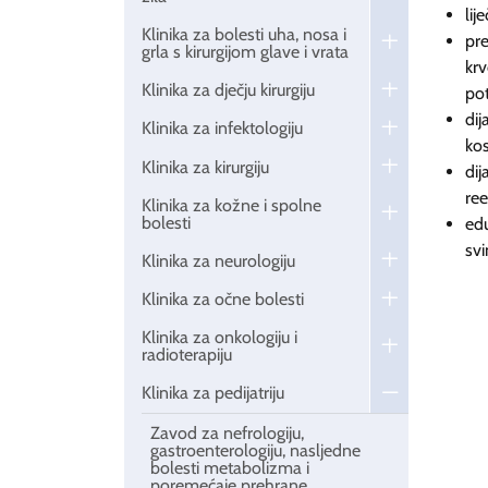
lij
Klinika za bolesti uha, nosa i
pre
grla s kirurgijom glave i vrata
krv
Klinika za dječju kirurgiju
pot
dij
Klinika za infektologiju
kos
Klinika za kirurgiju
dij
ree
Klinika za kožne i spolne
bolesti
edu
svi
Klinika za neurologiju
Klinika za očne bolesti
Klinika za onkologiju i
radioterapiju
Klinika za pedijatriju
Zavod za nefrologiju,
gastroenterologiju, nasljedne
bolesti metabolizma i
poremećaje prehrane