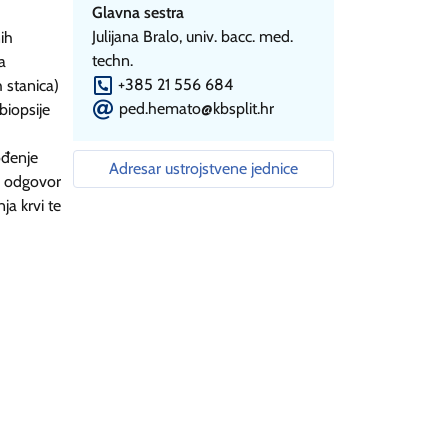
Glavna sestra
Julijana Bralo, univ. bacc. med.
ih
techn.
a
P
+385 21 556 684
 stanica)
E
ped.hemato@kbsplit.hr
biopsije
ođenje
Adresar ustrojstvene jednice
ki odgovor
ja krvi te