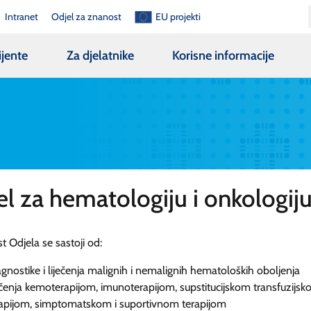
Intranet
Odjel za znanost
EU projekti
ijente
Za djelatnike
Korisne informacije
l za hematologiju i onkologij
t Odjela se sastoji od:
agnostike i liječenja malignih i nemalignih hematoloških oboljenja
ečenja kemoterapijom, imunoterapijom, supstitucijskom transfuzijs
rapijom, simptomatskom i suportivnom terapijom