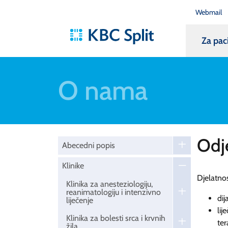
Webmail
Za pac
O nama
Odje
Abecedni popis
Klinike
Djelatnos
Klinika za anesteziologiju,
reanimatologiju i intenzivno
dij
liječenje
lij
Klinika za bolesti srca i krvnih
te
žila