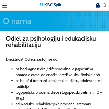
O nama
Odjel za psihologiju i edukacijsku
rehabilitaciju
Djelatnost Odjela sastoji se od:
psihodijagnostička / diferencijalno-dijagnostička
obrada djeteta: dojenačka, predškolska, školska dob
psihološki tretmani usmjereni na djecu, adolescente i
roditelje
logopedska procjena djece i logopedski tretmani (0 –
18 g.)
edukacijsko-rehabilitacijska procjena i tretmani