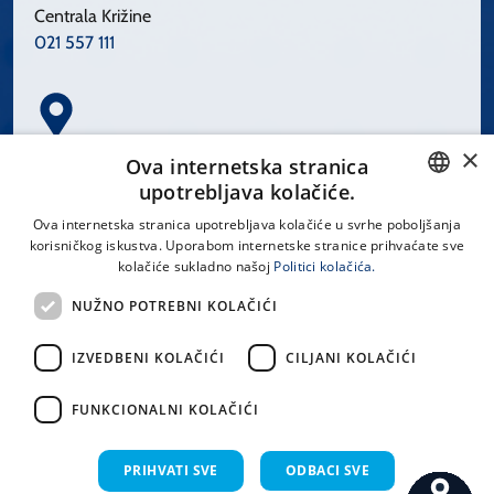
Centrala Križine
021 557 111
×
Spinčićeva 1, 21000 Split
Ova internetska stranica
Hrvatska
upotrebljava kolačiće.
CROATIAN
Ova internetska stranica upotrebljava kolačiće u svrhe poboljšanja
korisničkog iskustva. Uporabom internetske stranice prihvaćate sve
ENGLISH
kolačiće sukladno našoj
Politici kolačića.
office@kbsplit.hr
NUŽNO POTREBNI KOLAČIĆI
LINKOVI
IZVEDBENI KOLAČIĆI
CILJANI KOLAČIĆI
Uvjeti korištenja
FUNKCIONALNI KOLAČIĆI
Izjava o pristupačnosti
PRIHVATI SVE
ODBACI SVE