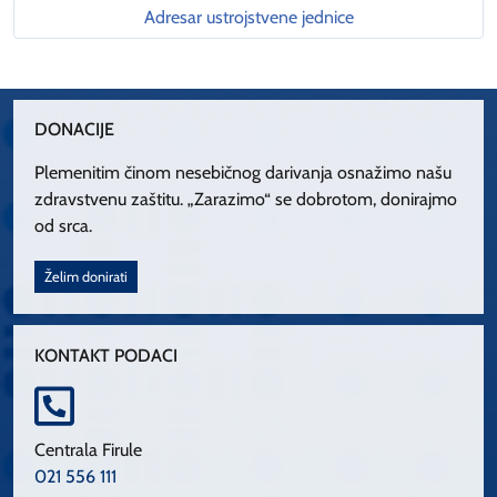
Adresar ustrojstvene jednice
DONACIJE
Plemenitim činom nesebičnog darivanja osnažimo našu
zdravstvenu zaštitu. „Zarazimo“ se dobrotom, donirajmo
od srca.
Želim donirati
KONTAKT PODACI
Centrala Firule
021 556 111