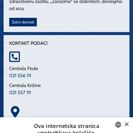
zdravstvenu zaštitu. „Zarazimo“ se dobrotom, donirajmo
od srca.
Želim donirati
KONTAKT PODACI
Centrala Firule
021 556 111
Centrala Križine
021 557 111
×
Spinčićeva 1, 21000 Split
Ova internetska stranica
Hrvatska
upotrebljava kolačiće.