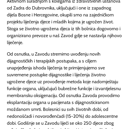
Aktivnom suradnjom s kolegama iz zdravstvenih ustanova
od Zadra do Dubrovnika, uključujući i one iz zapadnog
dijela Bosne i Hercegovine, okupili smo na zajedničkom
projektu liječenja djece i mladih kojima je ugrožen život.
Stoga se životno ugrožena djeca iz tih bolnica dogovorno i
organizirano prevoze u naš Zavod gdje se nastavlja njihovo
liječenje.
Od osnutka, u Zavodu stremimo uvođenju novih
dijagnostičkih i terapijskih postupaka, a s ciljem
unaprjeđenja ishoda liječenja te primijenjujemo sve
suvremene postupke dijagnostike i liječenja životno
ugrožene djece uz provođenje metoda koje nadomještaju
funkcije organa, uključujući bubrežne funkcije i izvantjelesnu
membransku oksigenaciju. Od osnutka Zavoda provodimo
eksplantaciju organa u pacijenata s dijagnosticiranom
moždanom smrti. Bolesnici su svih životnih dobi, od
nedonoščadi i novorođenčadi (15-20%) do adolescentne
dobi. Godišnje se u Zavodu liječi se oko 250 djece zbog