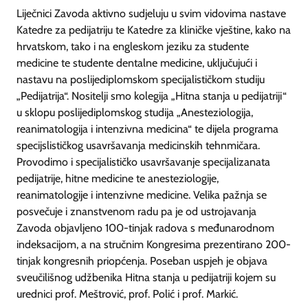
Liječnici Zavoda aktivno sudjeluju u svim vidovima nastave
Katedre za pedijatriju te Katedre za kliničke vještine, kako na
hrvatskom, tako i na engleskom jeziku za studente
medicine te studente dentalne medicine, uključujući i
nastavu na poslijediplomskom specijalističkom studiju
„Pedijatrija“. Nositelji smo kolegija „Hitna stanja u pedijatriji“
u sklopu poslijediplomskog studija „Anesteziologija,
reanimatologija i intenzivna medicina“ te dijela programa
specijslističkog usavršavanja medicinskih tehnmičara.
Provodimo i specijalističko usavršavanje specijalizanata
pedijatrije, hitne medicine te anesteziologije,
reanimatologije i intenzivne medicine. Velika pažnja se
posvečuje i znanstvenom radu pa je od ustrojavanja
Zavoda objavljeno 100-tinjak radova s međunarodnom
indeksacijom, a na stručnim Kongresima prezentirano 200-
tinjak kongresnih priopćenja. Poseban uspjeh je objava
sveučilišnog udžbenika Hitna stanja u pedijatriji kojem su
urednici prof. Meštrović, prof. Polić i prof. Markić.