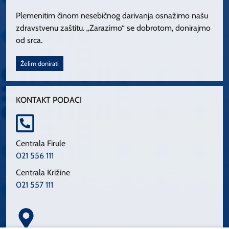
Plemenitim činom nesebičnog darivanja osnažimo našu
zdravstvenu zaštitu. „Zarazimo“ se dobrotom, donirajmo
od srca.
Želim donirati
KONTAKT PODACI
Centrala Firule
021 556 111
Centrala Križine
021 557 111