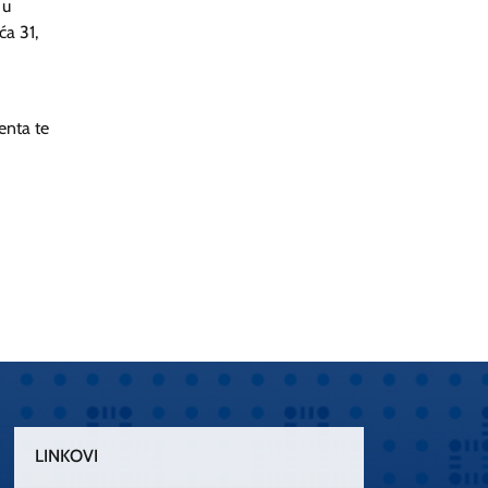
 u
ća 31,
enta te
LINKOVI