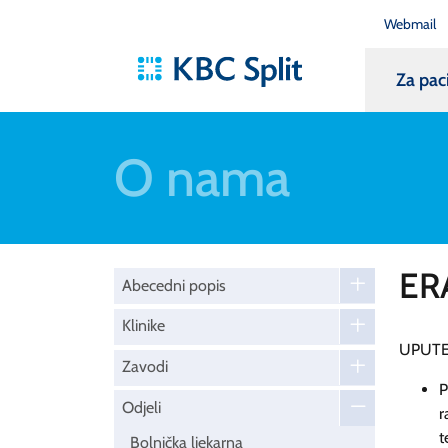
Webmail
Za pac
O nama
ER
Abecedni popis
Klinike
UPUTE
Zavodi
P
Odjeli
r
t
Bolnička ljekarna