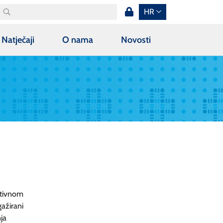
HR
Natječaji
O nama
Novosti
ativnom
ažirani
ja