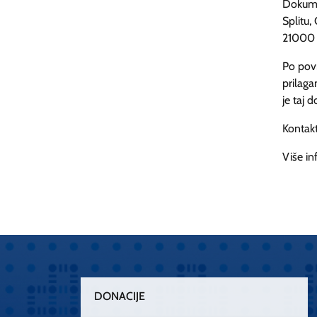
Dokume
Splitu,
21000 
Po povr
prilaga
je taj 
Kontak
Više in
DONACIJE