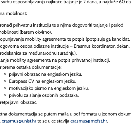
 svrhu osposobljavanja najkraće trajanje je 2 dana, a najduže 60 da
 na mobilnost:
ronaći prihvatnu instituciju te s njima dogovoriti trajanje i period
obilnosti (barem okvirno),
opunjavanje mobility agreementa te potpis (potpisuje ga kandidat,
dgovorna osoba odlazne institucije – Erasmus koordinator, dekan,
rodekanica za međunarodnu suradnju),
lanje mobility agreementa na potpis prihvatnoj instituciji,
riprema ostatka dokumentacije:
prijavni obrazac na engleskom jeziku,
Europass CV na engleskom jeziku,
motivacijsko pismo na engleskom jeziku,
privolu za slanje osobnih podataka,
retprijavni obrazac.
tna dokumentacija se putem maila u pdf formatu u jednom doku
a
erasmus@unist.hr
te se u cc stavlja
erasmus@mefst.hr
.