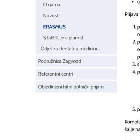
u
O nama
Prijava
Novosti
ERASMUS
p
m
STaR-Clinic journal
p
Odjel za dentalnu medicinu
o
p
Podružnica Zagvozd
s
p
Referentni centri
Objedinjeni hitni bolnički prijam
p
Komple
šalje n