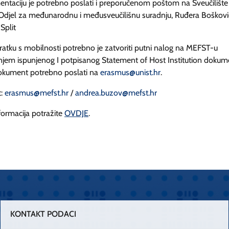
ntaciju je potrebno poslati i preporučenom poštom na Sveučilište
 Odjel za međunarodnu i međusveučilišnu suradnju, Ruđera Boškovi
Split
atku s mobilnosti potrebno je zatvoriti putni nalog na MEFST-u
njem ispunjenog I potpisanog Statement of Host Institution dokum
dokument potrebno poslati na
erasmus@unist.hr
.
t:
erasmus@mefst.hr
/
andrea.buzov@mefst.hr
formacija potražite
OVDJE
.
KONTAKT PODACI