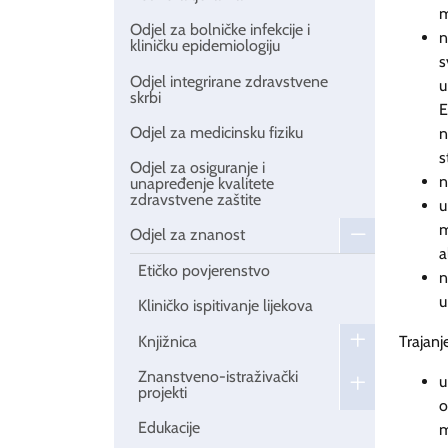
m
Odjel za bolničke infekcije i
n
kliničku epidemiologiju
s
Odjel integrirane zdravstvene
u
skrbi
E
Odjel za medicinsku fiziku
n
s
Odjel za osiguranje i
n
unapređenje kvalitete
zdravstvene zaštite
u
m
Odjel za znanost
a
Etičko povjerenstvo
n
u
Kliničko ispitivanje lijekova
Knjižnica
Trajanj
Znanstveno-istraživački
u
projekti
o
Edukacije
m