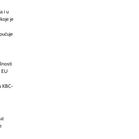
a i u
koje je
upućuje
lnosti
A EU
u KBC-
uz
e