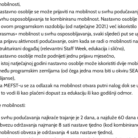
obilnosti,
astavno osoblje se može prijaviti na mobilnost u svrhu podučavanj
vrhu osposobljavanja te kombiniranu mobilnost. Nastavno osoblje 
 ovom programskom razdoblju (od natječajne 2021.) već iskoristilo
rasmus+ mobilnost u svrhu osposobljavanja, svaki sljedeći put se 
a prijavu aktivnosti podučavanje, osim kada se radi o mobilnosti na
trukturirani događaj (relevantni Staff Week, edukacija i slično),
astavno osoblje može podnijeti jednu prijavu mjesečno,
 istoj natječajnoj godini nastavno osoblje može iskoristiti dvije mobi
eđu programskim zemljama (od čega jedna mora biti u okviru SE
lijanse),
a MEFST-u se za odlazak na mobilnost otvara putni nalog dok se 
 to vodi ili kao plaćeni dopust za edukaciju ili kao godišnji odmor.
e mobilnosti:
 svrhu podučavanja najkraće trajanje je 2 dana, a najduže 60 dana 
bvezu održavanja najmanje 8 sati nastave tjedno (kod kombiniran
obilnosti obveza je održavanja 4 sata nastave tjedno),