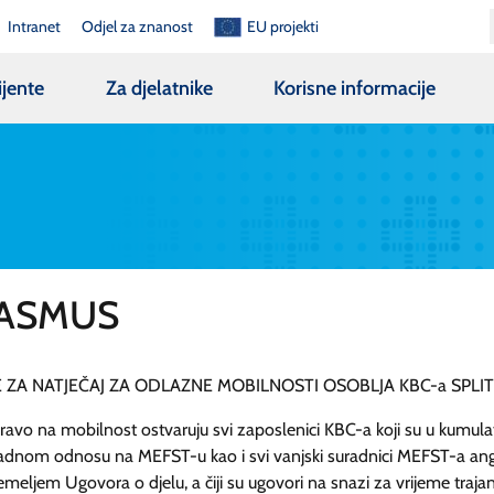
Intranet
Odjel za znanost
EU projekti
ijente
Za djelatnike
Korisne informacije
ASMUS
 ZA NATJEČAJ ZA ODLAZNE MOBILNOSTI OSOBLJA KBC-a SPLIT
ravo na mobilnost ostvaruju svi zaposlenici KBC-a koji su u kumul
adnom odnosu na MEFST-u kao i svi vanjski suradnici MEFST-a ang
emeljem Ugovora o djelu, a čiji su ugovori na snazi za vrijeme trajan