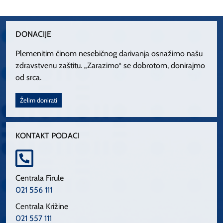
DONACIJE
Plemenitim činom nesebičnog darivanja osnažimo našu
zdravstvenu zaštitu. „Zarazimo“ se dobrotom, donirajmo
od srca.
Želim donirati
KONTAKT PODACI
Centrala Firule
021 556 111
Centrala Križine
021 557 111