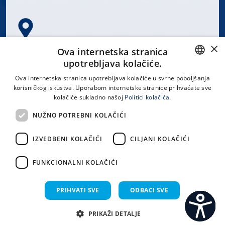
×
Spinčićeva 1, 21000 Split
Ova internetska stranica
Hrvatska
upotrebljava kolačiće.
CROATIAN
Ova internetska stranica upotrebljava kolačiće u svrhe poboljšanja
korisničkog iskustva. Uporabom internetske stranice prihvaćate sve
ENGLISH
kolačiće sukladno našoj
Politici kolačića.
office@kbsplit.hr
NUŽNO POTREBNI KOLAČIĆI
LINKOVI
IZVEDBENI KOLAČIĆI
CILJANI KOLAČIĆI
Uvjeti korištenja
FUNKCIONALNI KOLAČIĆI
Izjava o pristupačnosti
PRIHVATI SVE
ODBACI SVE
PRIKAŽI DETALJE
C
S