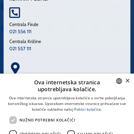
Centrala Firule
021 556 111
Centrala Križine
021 557 111
×
Spinčićeva 1, 21000 Split
Ova internetska stranica
Hrvatska
upotrebljava kolačiće.
CROATIAN
Ova internetska stranica upotrebljava kolačiće u svrhe poboljšanja
korisničkog iskustva. Uporabom internetske stranice prihvaćate sve
ENGLISH
kolačiće sukladno našoj
Politici kolačića.
office@kbsplit.hr
NUŽNO POTREBNI KOLAČIĆI
LINKOVI