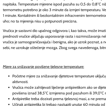
napitaka. Temperature mjerene ispod pazuha su 0,5 do 0,8°C ni
termometru potrebno je oko 3 minute da izmjeri temperaturu. Ve
1 minute. Kontaktnim ili bezkontaktnim infracrvenim termometrom
uho; no ta mjerenja nisu u potpunosti precizna.
Vrućica je sastavni dio upalnog odgovora i, kao takva, može imati 
prednosti vrućice uključuju usporavanje rasta i razmnožavanja neki
vrućica je samoograničavajuća i benigna, ako je uzrok poznat, a
sebi, ne uzrokuje oštećenje mozga. Zbog svega navedenoga, bitno
Mjere za snižavanje povišene tjelesne temperature:
Početne mjere za snižavanje djetetove temperature uključuj
aktivnosti.
Vrućica može zahtijevati liječenje antipiretikom ako se dije
povišena iznad 38,5°C izmjerena pod pazuhom ili 39,0°
Antipiretike treba dozirati prema tjelesnoj masi, a ne prem
Učinak antipiretika bi trebao nastupiti unutar 60 minuta