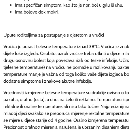
Ima specifičan simptom, kao što je npr. bol u grlu ili uhu.
Ima bolove dok mokri.
Upute roditeljima za postupanje s djetetom u vrućici
Vrućica je porast tjelesne temperature iznad 38°C. Vrućica je znak b
dijete loše izgleda. Osobito, uzrok vrućice treba otkriti u djece m
drugu osnovnu bolest koja povećava rizik od teške infekcije. Učina
tjelesne temperature) na vrućicu ne pomaže u razlikovanju bakterij
temperature manje je važna od toga koliko vaše dijete izgleda bol
dodatne simptome i znakove akutne infekcije.
Vrijednosti izmjerene tjelesne temperature su drukčije ovisno o t
pazuha, oralno (usta), u uho, na čelo ili rektalno. Temperaturu isp
rektalne ili oralne temperature, ali nisu tako točne. Najprecizniji 
mlađoj djeci svakako se preporuča mjerenje rektalne temperatur
se mjere u djece starije od 4 godine. Oralno izmjerena temperatur
Preciznost oralnog mjerenja narušena je ubrzanim disanjem djete