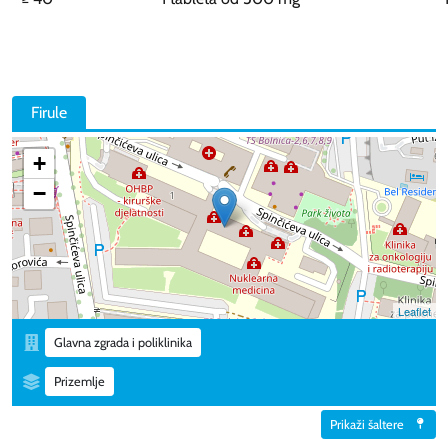
Firule
+
−
Leaflet
Glavna zgrada i poliklinika
Prizemlje
Prikaži šaltere