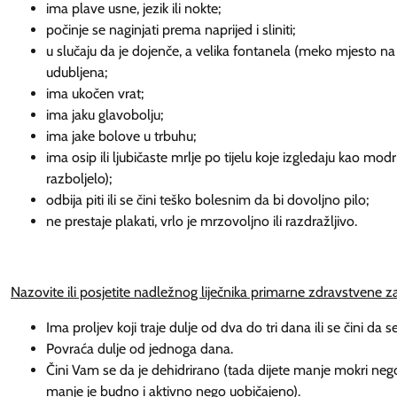
ima plave usne, jezik ili nokte;
počinje se naginjati prema naprijed i sliniti;
u slučaju da je dojenče, a velika fontanela (meko mjesto na 
udubljena;
ima ukočen vrat;
ima jaku glavobolju;
ima jake bolove u trbuhu;
ima osip ili ljubičaste mrlje po tijelu koje izgledaju kao mod
razboljelo);
odbija piti ili se čini teško bolesnim da bi dovoljno pilo;
ne prestaje plakati, vrlo je mrzovoljno ili razdražljivo.
Nazovite ili posjetite nadležnog liječnika primarne zdravstvene za
Ima proljev koji traje dulje od dva do tri dana ili se čini da 
Povraća dulje od jednoga dana.
Čini Vam se da je dehidrirano (tada dijete manje mokri nego
manje je budno i aktivno nego uobičajen