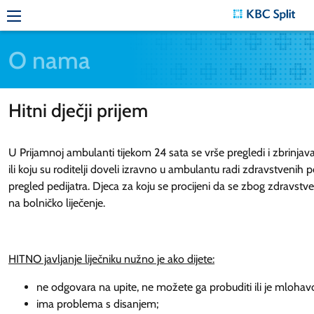
O nama
Hitni dječji prijem
U Prijamnoj ambulanti tijekom 24 sata se vrše pregledi i zbrinjav
ili koju su roditelji doveli izravno u ambulantu radi zdravstvenih 
pregled pedijatra. Djeca za koju se procijeni da se zbog zdravstv
na bolničko liječenje.
HITNO javljanje liječniku nužno je ako dijete:
ne odgovara na upite, ne možete ga probuditi ili je mlohav
ima problema s disanjem;