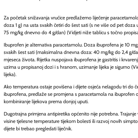
Za početak snižavanja vrućice predlažemo liječenje paracetamo
doza 1 g) na usta svakih četiri do šest sati (s ne više od pet do
75 mg/kg dnevno do 4 g/dan) (Vidjeti niže tablicu s točno propis
Ibuprofen je alternativa paracetamolu. Doza ibuprofena je 10 
svakih šest sati (maksimalna dnevna doza: 40 mg/kg do 2,4 g/dan)
mjeseca života. Rijetka nuspojava ibuprofena je gastritis i krvaren
uzima u propisanoj dozi i s hranom, uzimanje lijeka je sigurno (V
lijeka).
Ako temperatura ostaje povišena i dijete osjeća nelagodu tri do č
ibuprofena, predlaže se promjena s paracetamola na ibuprofen 
kombiniranje lijekova prema donjoj uputi.
Dugotrajna primjena antipiretika općenito nije potrebna. Trajanje v
visine tjelesne temperature tijekom bolesti ili razvoj novih simpt
dijete bi trebao pregledati liječnik.