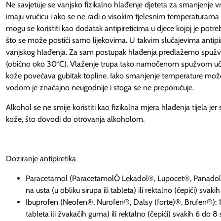
Ne savjetuje se vanjsko fizikalno hlađenje djeteta za smanjenje v
imaju vrućicu i ako se ne radi o visokim tjelesnim temperaturama
mogu se koristiti kao dodatak antipireticima u djece kojoj je potr
što se može postići samo lijekovima. U takvim slučajevima antipir
vanjskog hlađenja. Za sam postupak hlađenja predlažemo spu
(obično oko 30°C). Vlaženje trupa tako namočenom spužvom učinko
kože povećava gubitak topline. Iako smanjenje temperature mož
vodom je značajno neugodnije i stoga se ne preporučuje.
Alkohol se ne smije koristiti kao fizikalna mjera hlađenja tijela je
kože, što dovodi do otrovanja alkoholom.
Doziranje antipiretika
Paracetamol (ParacetamolÒ Lekadol®, Lupocet®, 
na usta (u obliku sirupa ili tableta) ili rektalno (čepići) svaki
Ibuprofen (Neofen®, Nurofen®, Dalsy (forte)®, Bru
tableta ili žvakaćih guma) ili rektalno (čepići) svakih 6 do 8 