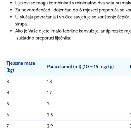
Lijekovi se mogu kombinirati s minimalno dva sata razmaka 
Za novorođenčad i dojenčad do 6 mjeseci preporuča se kor
U slučaju povraćanja i vrućice savjetuje se korišten
sirupa.
Ako je Vaše dijete imalo febrilne konvulzije, antipir
sukladno preporuci liječnika.
Tjelesna masa
Paracetamol
(ml) (10 – 15 mg/kg)
(kg)
3
1,3
4
1,7
5
2
6
2,5
7
2,9