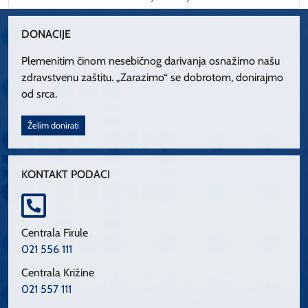
DONACIJE
Plemenitim činom nesebičnog darivanja osnažimo našu
zdravstvenu zaštitu. „Zarazimo“ se dobrotom, donirajmo
od srca.
Želim donirati
KONTAKT PODACI
Centrala Firule
021 556 111
Centrala Križine
021 557 111