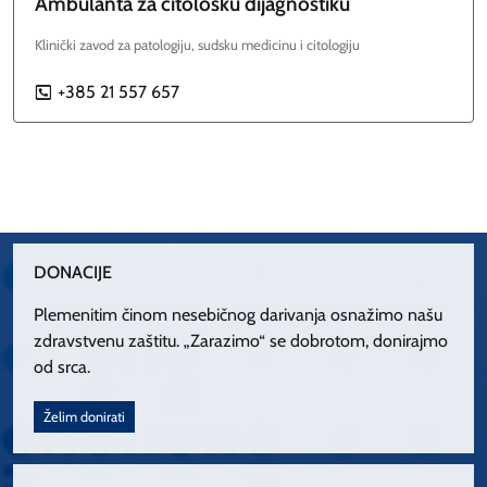
Ambulanta za citološku dijagnostiku
Klinički zavod za patologiju, sudsku medicinu i citologiju
+385 21 557 657
P
DONACIJE
Plemenitim činom nesebičnog darivanja osnažimo našu
zdravstvenu zaštitu. „Zarazimo“ se dobrotom, donirajmo
od srca.
Želim donirati