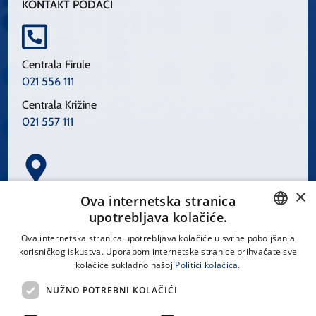
KONTAKT PODACI
Centrala Firule
021 556 111
Centrala Križine
021 557 111
×
Spinčićeva 1, 21000 Split
Ova internetska stranica
Hrvatska
upotrebljava kolačiće.
CROATIAN
Ova internetska stranica upotrebljava kolačiće u svrhe poboljšanja
korisničkog iskustva. Uporabom internetske stranice prihvaćate sve
ENGLISH
kolačiće sukladno našoj
Politici kolačića.
office@kbsplit.hr
NUŽNO POTREBNI KOLAČIĆI