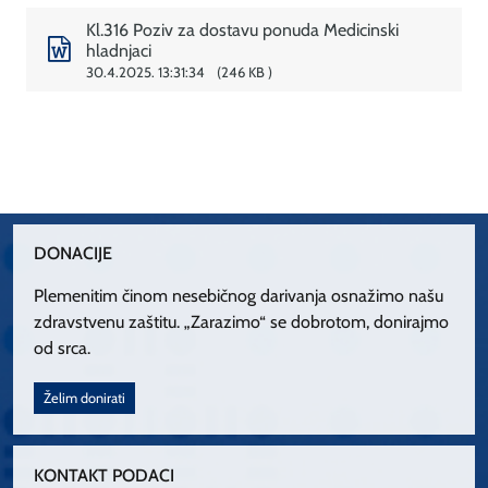
Kl.316 Poziv za dostavu ponuda Medicinski
hladnjaci
30.4.2025. 13:31:34
246 KB
DONACIJE
Plemenitim činom nesebičnog darivanja osnažimo našu
zdravstvenu zaštitu. „Zarazimo“ se dobrotom, donirajmo
od srca.
Želim donirati
KONTAKT PODACI