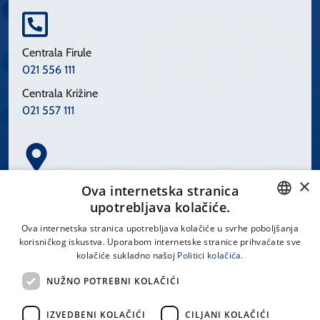
Centrala Firule
021 556 111
Centrala Križine
021 557 111
×
Spinčićeva 1, 21000 Split
Ova internetska stranica
Hrvatska
upotrebljava kolačiće.
CROATIAN
Ova internetska stranica upotrebljava kolačiće u svrhe poboljšanja
korisničkog iskustva. Uporabom internetske stranice prihvaćate sve
ENGLISH
kolačiće sukladno našoj
Politici kolačića.
office@kbsplit.hr
NUŽNO POTREBNI KOLAČIĆI
LINKOVI
IZVEDBENI KOLAČIĆI
CILJANI KOLAČIĆI