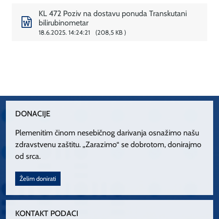
KL 472 Poziv na dostavu ponuda Transkutani
bilirubinometar
18.6.2025. 14:24:21
208,5 KB
DONACIJE
Plemenitim činom nesebičnog darivanja osnažimo našu
zdravstvenu zaštitu. „Zarazimo“ se dobrotom, donirajmo
od srca.
Želim donirati
KONTAKT PODACI