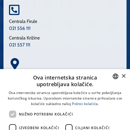
Centrala Firule
021 556 111
Centrala Križine
021 557 111
×
Spinčićeva 1, 21000 Split
Ova internetska stranica
Hrvatska
upotrebljava kolačiće.
CROATIAN
Ova internetska stranica upotrebljava kolačiće u svrhe poboljšanja
korisničkog iskustva. Uporabom internetske stranice prihvaćate sve
ENGLISH
kolačiće sukladno našoj
Politici kolačića.
office@kbsplit.hr
NUŽNO POTREBNI KOLAČIĆI
LINKOVI
IZVEDBENI KOLAČIĆI
CILJANI KOLAČIĆI