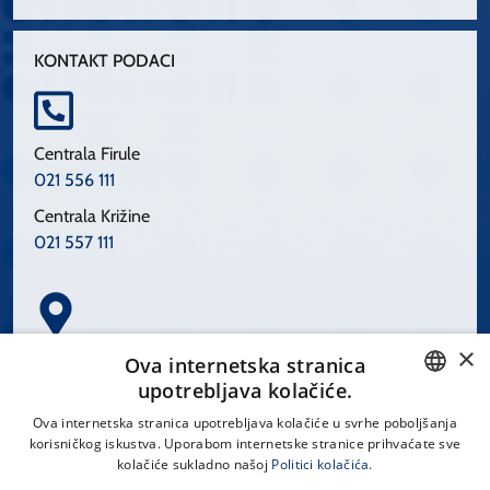
KONTAKT PODACI
Centrala Firule
021 556 111
Centrala Križine
021 557 111
×
Spinčićeva 1, 21000 Split
Ova internetska stranica
Hrvatska
upotrebljava kolačiće.
CROATIAN
Ova internetska stranica upotrebljava kolačiće u svrhe poboljšanja
korisničkog iskustva. Uporabom internetske stranice prihvaćate sve
ENGLISH
kolačiće sukladno našoj
Politici kolačića.
office@kbsplit.hr