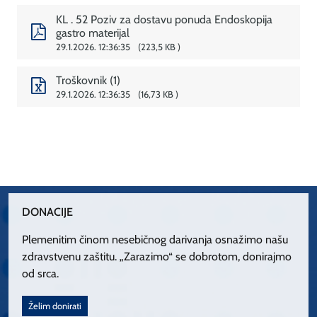
KL . 52 Poziv za dostavu ponuda Endoskopija
gastro materijal
29.1.2026. 12:36:35
223,5 KB
Troškovnik (1)
29.1.2026. 12:36:35
16,73 KB
DONACIJE
Plemenitim činom nesebičnog darivanja osnažimo našu
zdravstvenu zaštitu. „Zarazimo“ se dobrotom, donirajmo
od srca.
Želim donirati