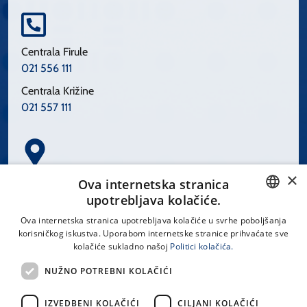
Centrala Firule
021 556 111
Centrala Križine
021 557 111
×
Spinčićeva 1, 21000 Split
Ova internetska stranica
Hrvatska
upotrebljava kolačiće.
CROATIAN
Ova internetska stranica upotrebljava kolačiće u svrhe poboljšanja
korisničkog iskustva. Uporabom internetske stranice prihvaćate sve
ENGLISH
kolačiće sukladno našoj
Politici kolačića.
office@kbsplit.hr
NUŽNO POTREBNI KOLAČIĆI
LINKOVI
IZVEDBENI KOLAČIĆI
CILJANI KOLAČIĆI