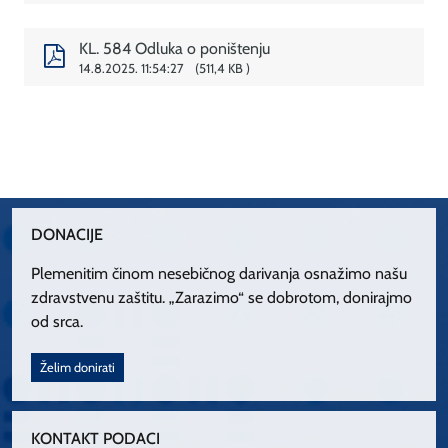
KL. 584 Odluka o poništenju
14.8.2025. 11:54:27
511,4 KB
DONACIJE
Plemenitim činom nesebičnog darivanja osnažimo našu
zdravstvenu zaštitu. „Zarazimo“ se dobrotom, donirajmo
od srca.
Želim donirati
KONTAKT PODACI