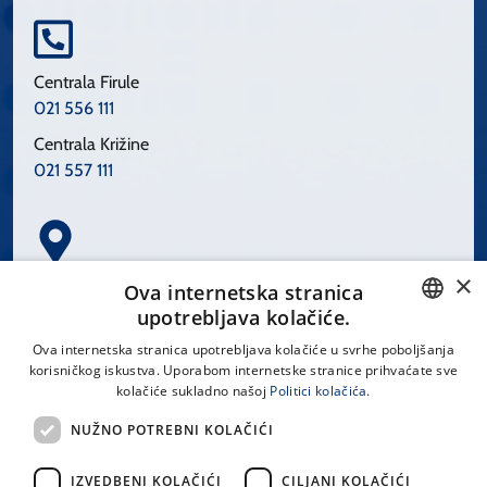
Centrala Firule
021 556 111
Centrala Križine
021 557 111
×
Spinčićeva 1, 21000 Split
Ova internetska stranica
Hrvatska
upotrebljava kolačiće.
CROATIAN
Ova internetska stranica upotrebljava kolačiće u svrhe poboljšanja
korisničkog iskustva. Uporabom internetske stranice prihvaćate sve
ENGLISH
kolačiće sukladno našoj
Politici kolačića.
office@kbsplit.hr
NUŽNO POTREBNI KOLAČIĆI
LINKOVI
IZVEDBENI KOLAČIĆI
CILJANI KOLAČIĆI