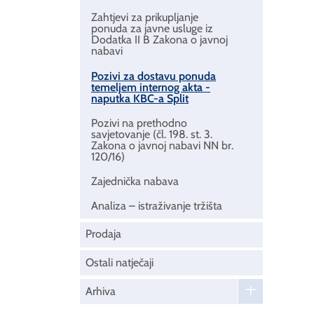
Zahtjevi za prikupljanje
ponuda za javne usluge iz
Dodatka II B Zakona o javnoj
nabavi
Pozivi za dostavu ponuda
temeljem internog akta -
naputka KBC-a Split
Pozivi na prethodno
savjetovanje (čl. 198. st. 3.
Zakona o javnoj nabavi NN br.
120/16)
Zajednička nabava
Analiza – istraživanje tržišta
Prodaja
Ostali natječaji
Arhiva