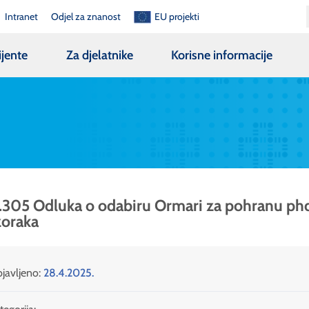
Intranet
Odjel za znanost
EU projekti
ijente
Za djelatnike
Korisne informacije
.305 Odluka o odabiru Ormari za pohranu ph
zoraka
javljeno:
28.4.2025.