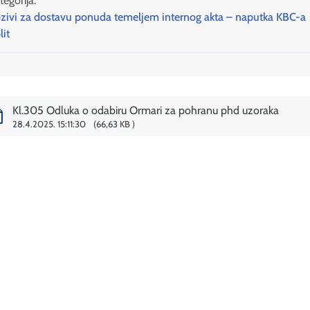
tegorija:
zivi za dostavu ponuda temeljem internog akta – naputka KBC-a
lit
Kl.305 Odluka o odabiru Ormari za pohranu phd uzoraka
28.4.2025. 15:11:30
66,63 KB