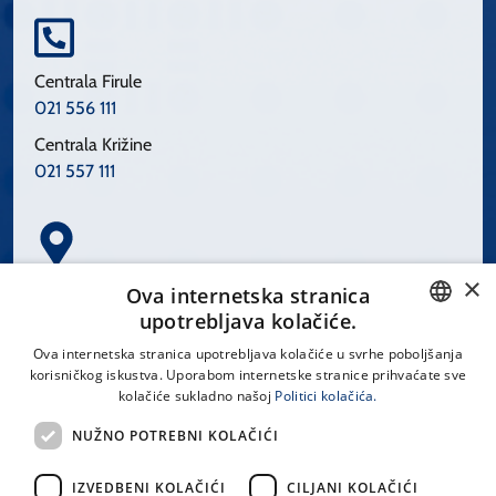
Centrala Firule
021 556 111
Centrala Križine
021 557 111
×
Spinčićeva 1, 21000 Split
Ova internetska stranica
Hrvatska
upotrebljava kolačiće.
CROATIAN
Ova internetska stranica upotrebljava kolačiće u svrhe poboljšanja
korisničkog iskustva. Uporabom internetske stranice prihvaćate sve
ENGLISH
kolačiće sukladno našoj
Politici kolačića.
office@kbsplit.hr
NUŽNO POTREBNI KOLAČIĆI
LINKOVI
IZVEDBENI KOLAČIĆI
CILJANI KOLAČIĆI