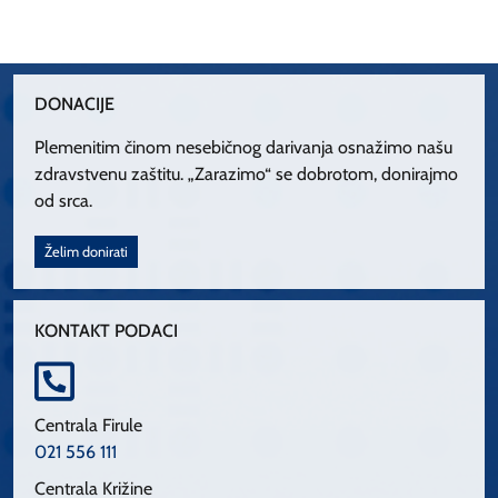
DONACIJE
Plemenitim činom nesebičnog darivanja osnažimo našu
zdravstvenu zaštitu. „Zarazimo“ se dobrotom, donirajmo
od srca.
Želim donirati
KONTAKT PODACI
Centrala Firule
021 556 111
Centrala Križine