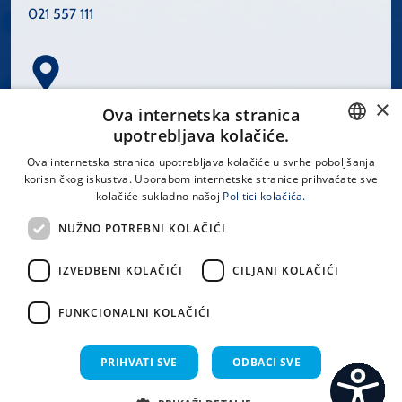
021 557 111
×
Spinčićeva 1, 21000 Split
Ova internetska stranica
Hrvatska
upotrebljava kolačiće.
CROATIAN
Ova internetska stranica upotrebljava kolačiće u svrhe poboljšanja
korisničkog iskustva. Uporabom internetske stranice prihvaćate sve
ENGLISH
kolačiće sukladno našoj
Politici kolačića.
office@kbsplit.hr
NUŽNO POTREBNI KOLAČIĆI
LINKOVI
IZVEDBENI KOLAČIĆI
CILJANI KOLAČIĆI
Uvjeti korištenja
FUNKCIONALNI KOLAČIĆI
Izjava o pristupačnosti
PRIHVATI SVE
ODBACI SVE