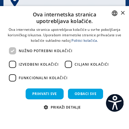
×
Spinčićeva 1, 21000 Split
Ova internetska stranica
Hrvatska
upotrebljava kolačiće.
CROATIAN
Ova internetska stranica upotrebljava kolačiće u svrhe poboljšanja
korisničkog iskustva. Uporabom internetske stranice prihvaćate sve
ENGLISH
kolačiće sukladno našoj
Politici kolačića.
office@kbsplit.hr
NUŽNO POTREBNI KOLAČIĆI
LINKOVI
IZVEDBENI KOLAČIĆI
CILJANI KOLAČIĆI
Uvjeti korištenja
FUNKCIONALNI KOLAČIĆI
Izjava o pristupačnosti
PRIHVATI SVE
ODBACI SVE
PRIKAŽI DETALJE
C
S
Sva prava pridržana KBC Split 2026.
Implementacija i dizajn:
Sistemi.hr