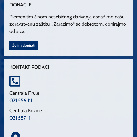
DONACIJE
Plemenitim činom nesebičnog darivanja osnažimo našu
zdravstvenu zaštitu. „Zarazimo“ se dobrotom, donirajmo
od srca.
Želim donirati
KONTAKT PODACI
Centrala Firule
021 556 111
Centrala Križine
021 557 111