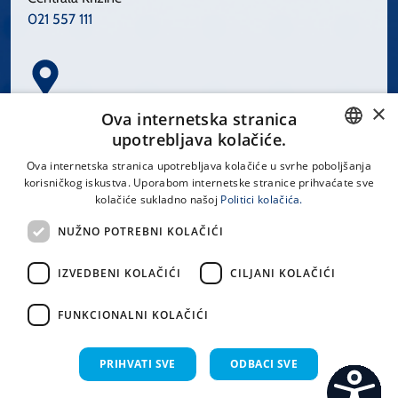
021 557 111
×
Spinčićeva 1, 21000 Split
Ova internetska stranica
Hrvatska
upotrebljava kolačiće.
CROATIAN
Ova internetska stranica upotrebljava kolačiće u svrhe poboljšanja
korisničkog iskustva. Uporabom internetske stranice prihvaćate sve
ENGLISH
kolačiće sukladno našoj
Politici kolačića.
office@kbsplit.hr
NUŽNO POTREBNI KOLAČIĆI
LINKOVI
IZVEDBENI KOLAČIĆI
CILJANI KOLAČIĆI
Uvjeti korištenja
FUNKCIONALNI KOLAČIĆI
Izjava o pristupačnosti
PRIHVATI SVE
ODBACI SVE