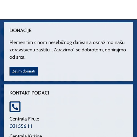
DONACIJE
Plemenitim činom nesebičnog darivanja osnažimo našu
zdravstvenu zaštitu. „Zarazimo“ se dobrotom, donirajmo
od srca.
Želim donirati
KONTAKT PODACI
Centrala Firule
021 556 111
Centrala Križine