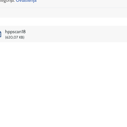
tegorija:
Ovlaštenja
hppscan18
620,07 KB