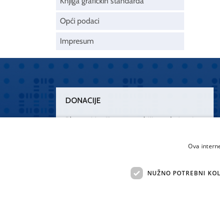
Knjiga grafičkih standarda
Opći podaci
Impresum
DONACIJE
Plemenitim činom nesebičnog darivanja
osnažimo našu zdravstvenu zaštitu.
„Zarazimo“ se dobrotom, donirajmo od
Ova intern
srca.
NUŽNO POTREBNI KOL
Želim donirati
Sva 