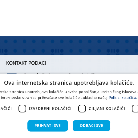
KONTAKT PODACI
Centrala Firule
Centrala Križine
Ova internetska stranica upotrebljava kolačiće.
021 556 111
021 557 111
etska stranica upotrebljava kolačiće u svrhe poboljšanja korisničkog iskustv
internetske stranice prihvaćate sve kolačiće sukladno našoj
Politici kolačića.
Spinčićeva 1,
office@kbsplit.hr
21000 Split
AČIĆI
IZVEDBENI KOLAČIĆI
CILJANI KOLAČIĆI
Hrvatska
PRIHVATI SVE
ODBACI SVE
prava pridržana KBC Split 2026.
Implementacija i dizajn:
Sist