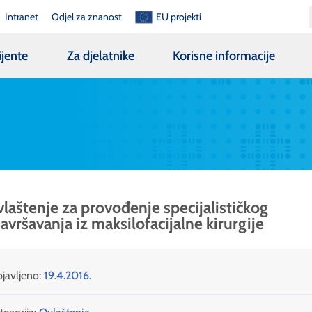
Intranet
Odjel za znanost
EU projekti
ijente
Za djelatnike
Korisne informacije
laštenje za provođenje specijalističkog
avršavanja iz maksilofacijalne kirurgije
javljeno:
19.4.2016.