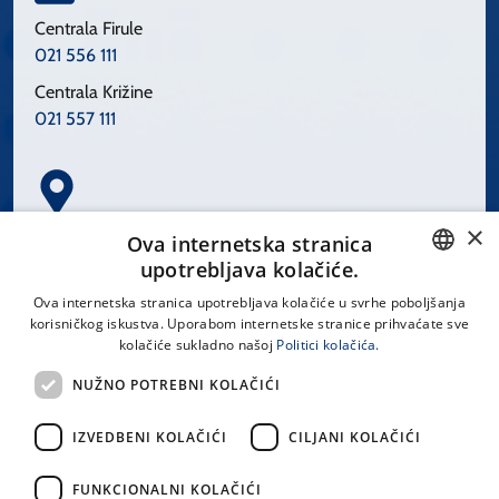
Centrala Firule
021 556 111
Centrala Križine
021 557 111
×
Spinčićeva 1, 21000 Split
Ova internetska stranica
Hrvatska
upotrebljava kolačiće.
CROATIAN
Ova internetska stranica upotrebljava kolačiće u svrhe poboljšanja
korisničkog iskustva. Uporabom internetske stranice prihvaćate sve
ENGLISH
kolačiće sukladno našoj
Politici kolačića.
office@kbsplit.hr
NUŽNO POTREBNI KOLAČIĆI
LINKOVI
IZVEDBENI KOLAČIĆI
CILJANI KOLAČIĆI
Uvjeti korištenja
FUNKCIONALNI KOLAČIĆI