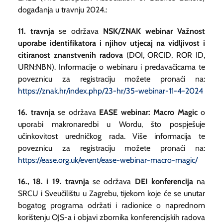
događanja u travnju 2024.:
11. travnja
se održava
NSK/ZNAK webinar Važnost
uporabe identifikatora i njihov utjecaj na vidljivost i
citiranost znanstvenih radova
(DOI, ORCID, ROR ID,
URN:NBN). Informacije o webinaru i predavačicama te
poveznicu za registraciju možete pronaći na:
https://znak.hr/index.php/23-hr/35-webinar-11-4-2024
16. travnja
se održava
EASE webinar: Macro Magic
o
uporabi makronaredbi u Wordu, što pospješuje
učinkovitost uredničkog rada. Više informacija te
poveznicu za registraciju možete pronaći na:
https://ease.org.uk/event/ease-webinar-macro-magic/
16., 18. i 19. travnja
se održava
DEI konferencija
na
SRCU i Sveučilištu u Zagrebu, tijekom koje će se unutar
bogatog programa održati i radionice o naprednom
korištenju OJS-a i objavi zbornika konferencijskih radova