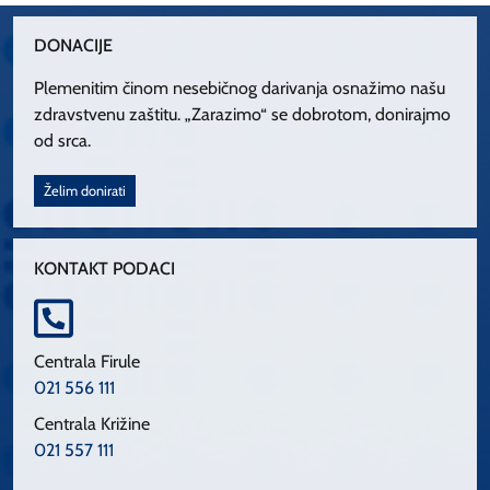
DONACIJE
Plemenitim činom nesebičnog darivanja osnažimo našu
zdravstvenu zaštitu. „Zarazimo“ se dobrotom, donirajmo
od srca.
Želim donirati
KONTAKT PODACI
Centrala Firule
021 556 111
Centrala Križine
021 557 111