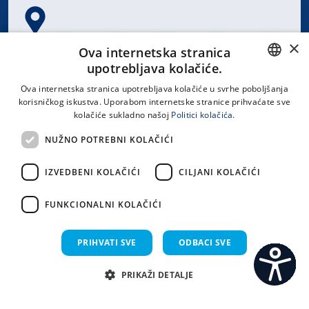
×
Spinčićeva 1, 21000 Split
Ova internetska stranica
Hrvatska
upotrebljava kolačiće.
CROATIAN
Ova internetska stranica upotrebljava kolačiće u svrhe poboljšanja
korisničkog iskustva. Uporabom internetske stranice prihvaćate sve
ENGLISH
kolačiće sukladno našoj
Politici kolačića.
office@kbsplit.hr
NUŽNO POTREBNI KOLAČIĆI
LINKOVI
IZVEDBENI KOLAČIĆI
CILJANI KOLAČIĆI
Uvjeti korištenja
FUNKCIONALNI KOLAČIĆI
Izjava o pristupačnosti
PRIHVATI SVE
ODBACI SVE
PRIKAŽI DETALJE
C
S
Sva prava pridržana KBC Split 2026.