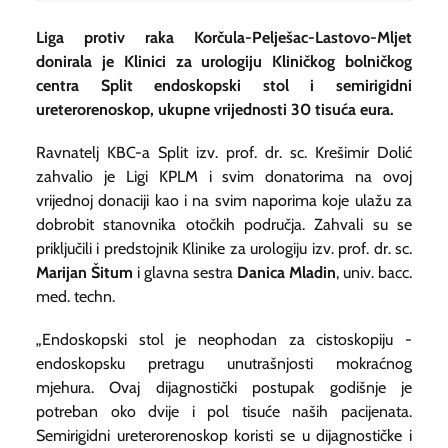
Liga protiv raka Korčula-Pelješac-Lastovo-Mljet
donirala je Klinici za urologiju Kliničkog bolničkog
centra Split endoskopski stol i semirigidni
ureterorenoskop, ukupne vrijednosti 30 tisuća eura.
Ravnatelj KBC-a Split izv. prof. dr. sc. Krešimir Dolić
zahvalio je Ligi KPLM i svim donatorima na ovoj
vrijednoj donaciji kao i na svim naporima koje ulažu za
dobrobit stanovnika otočkih područja. Zahvali su se
priključili i predstojnik Klinike za urologiju izv. prof. dr. sc.
Marijan Šitum
i glavna sestra
Danica Mladin
, univ. bacc.
med. techn.
„Endoskopski stol je neophodan za cistoskopiju -
endoskopsku pretragu unutrašnjosti mokraćnog
mjehura. Ovaj dijagnostički postupak godišnje je
potreban oko dvije i pol tisuće naših pacijenata.
Semirigidni ureterorenoskop
koristi se u dijagnostičke i