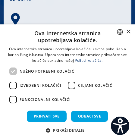
×
Spinčićeva 1, 21000 Split
Ova internetska stranica
Hrvatska
upotrebljava kolačiće.
CROATIAN
Ova internetska stranica upotrebljava kolačiće u svrhe poboljšanja
korisničkog iskustva. Uporabom internetske stranice prihvaćate sve
ENGLISH
kolačiće sukladno našoj
Politici kolačića.
office@kbsplit.hr
NUŽNO POTREBNI KOLAČIĆI
LINKOVI
IZVEDBENI KOLAČIĆI
CILJANI KOLAČIĆI
Uvjeti korištenja
FUNKCIONALNI KOLAČIĆI
Izjava o pristupačnosti
PRIHVATI SVE
ODBACI SVE
PRIKAŽI DETALJE