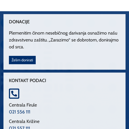
DONACIJE
Plemenitim činom nesebičnog darivanja osnažimo našu
zdravstvenu zaštitu. „Zarazimo“ se dobrotom, donirajmo
od srca.
Želim donirati
KONTAKT PODACI
Centrala Firule
021 556 111
Centrala Križine
021 557 111