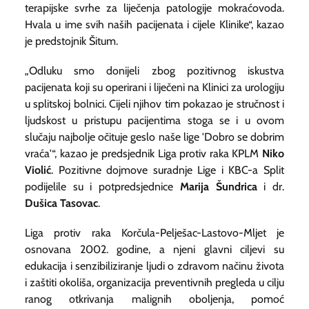
terapijske svrhe za liječenja patologije mokraćovoda.
Hvala u ime svih naših pacijenata i cijele Klinike“, kazao
je predstojnik Šitum.
„Odluku smo donijeli zbog pozitivnog iskustva
pacijenata koji su operirani i liječeni na Klinici za urologiju
u splitskoj bolnici. Cijeli njihov tim pokazao je stručnost i
ljudskost u pristupu pacijentima stoga se i u ovom
slučaju najbolje očituje geslo naše lige 'Dobro se dobrim
vraća'“, kazao je predsjednik Liga protiv raka KPLM
Niko
Violić
. Pozitivne dojmove suradnje Lige i KBC-a Split
podijelile su i potpredsjednice
Marija Šundrica
i dr.
Dušica Tasovac
.
Liga protiv raka Korčula-Pelješac-Lastovo-Mljet je
osnovana 2002. godine, a njeni glavni ciljevi su
edukacija i senzibiliziranje ljudi o zdravom načinu života
i zaštiti okoliša, organizacija preventivnih pregleda u cilju
ranog otkrivanja malignih oboljenja, pomoć