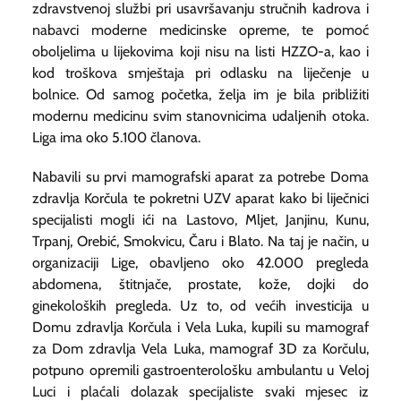
zdravstvenoj službi pri usavršavanju stručnih kadrova i
nabavci moderne medicinske opreme, te pomoć
oboljelima u lijekovima koji nisu na listi HZZO-a, kao i
kod troškova smještaja pri odlasku na liječenje u
bolnice. Od samog početka, želja im je bila približiti
modernu medicinu svim stanovnicima udaljenih otoka.
Liga ima oko 5.100 članova.
Nabavili su prvi mamografski aparat za potrebe Doma
zdravlja Korčula te pokretni UZV aparat kako bi liječnici
specijalisti mogli ići na Lastovo, Mljet, Janjinu, Kunu,
Trpanj, Orebić, Smokvicu, Čaru i Blato. Na taj je način, u
organizaciji Lige, obavljeno oko 42.000 pregleda
abdomena, štitnjače, prostate, kože, dojki do
ginekoloških pregleda. Uz to, od većih investicija u
Domu zdravlja Korčula i Vela Luka, kupili su mamograf
za Dom zdravlja Vela Luka, mamograf 3D za Korčulu,
potpuno opremili gastroenterološku ambulantu u Veloj
Luci i plaćali dolazak specijaliste svaki mjesec iz