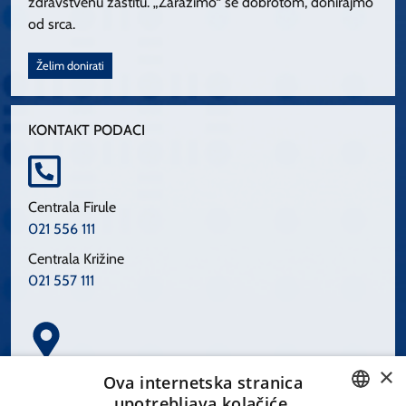
zdravstvenu zaštitu. „Zarazimo“ se dobrotom, donirajmo
od srca.
Želim donirati
KONTAKT PODACI
Centrala Firule
021 556 111
Centrala Križine
021 557 111
×
Spinčićeva 1, 21000 Split
Ova internetska stranica
Hrvatska
upotrebljava kolačiće.