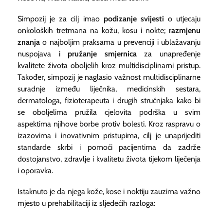
Simpozij je za cilj imao
podizanje svijesti
o utjecaju
onkoloških tretmana na kožu, kosu i nokte;
razmjenu
znanja
o najboljim praksama u prevenciji i ublažavanju
nuspojava i
pružanje smjernica
za unapređenje
kvalitete života oboljelih kroz multidisciplinarni pristup.
Također, simpozij je naglasio važnost multidisciplinarne
suradnje između liječnika, medicinskih sestara,
dermatologa, fizioterapeuta i drugih stručnjaka kako bi
se oboljelima pružila cjelovita podrška u svim
aspektima njihove borbe protiv bolesti. Kroz raspravu o
izazovima i inovativnim pristupima, cilj je unaprijediti
standarde skrbi i pomoći pacijentima da zadrže
dostojanstvo, zdravlje i kvalitetu života tijekom liječenja
i oporavka.
Istaknuto je da njega kože, kose i noktiju zauzima važno
mjesto u prehabilitaciji iz sljedećih razloga: