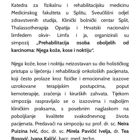
Katedra za fizikalnu i rehabilitacijsku medicinu
Medicinskog fakulteta u Splitu, Sveučilišni odjel
zdravstvenih studija, Klinički bolnički centar Split,
Thalassotherapija Opatija i Hrvatski nacionalni
limfedem okvir- Limfa i ja, organizirali su
simpozij
„Prehabilitacija osoba oboljelih od
karcinoma: Njega kože, kose i noktiju“.
Njega kože, kose i noktiju neizostavan su dio holističkog
pristupa u liječenju i rehabilitaciji onkoloških pacijenata,
koji često prolaze kroz fizičke i emocionalne izazove
uzrokovane terapijskim postupcima, poput
kemoterapije, zračenja i kirurških zahvata. Tijekom
simpozija raspravljalo se o izazovima i najboljim
kliničkim praksama, s posebnim naglaskom na
poboljšanje kvalitete svakodnevnog života
pacijenata. Predavači na simpoziju su: prof. dr. sc.
Neira
Puizina Ivić,
doc. dr. sc.
Mirela Pavičić Ivelja,
dr.
Tea
Rosović, Ivana Kalčić,
bacc. med. techn.