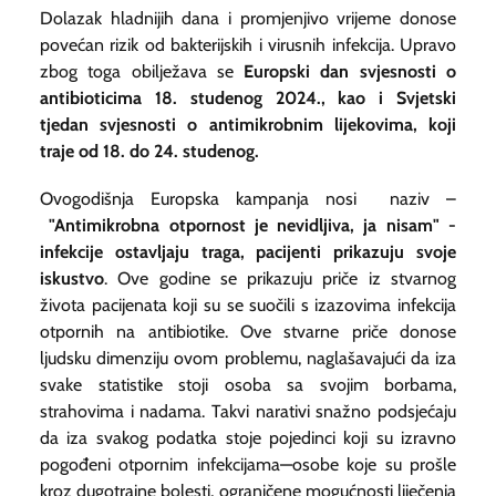
Dolazak hladnijih dana i promjenjivo vrijeme donose
povećan rizik od bakterijskih i virusnih infekcija. Upravo
zbog toga obilježava se
Europski dan svjesnosti o
antibioticima 18. studenog 2024., kao i Svjetski
tjedan svjesnosti o antimikrobnim lijekovima, koji
traje od 18. do 24. studenog.
Ovogodišnja Europska kampanja nosi naziv –
"Antimikrobna otpornost je nevidljiva, ja nisam" -
infekcije ostavljaju traga, pacijenti prikazuju svoje
iskustvo
. Ove godine se prikazuju priče iz stvarnog
života pacijenata koji su se suočili s izazovima infekcija
otpornih na antibiotike. Ove stvarne priče donose
ljudsku dimenziju ovom problemu, naglašavajući da iza
svake statistike stoji osoba sa svojim borbama,
strahovima i nadama. Takvi narativi snažno podsjećaju
da iza svakog podatka stoje pojedinci koji su izravno
pogođeni otpornim infekcijama—osobe koje su prošle
kroz dugotrajne bolesti, ograničene mogućnosti liječenja