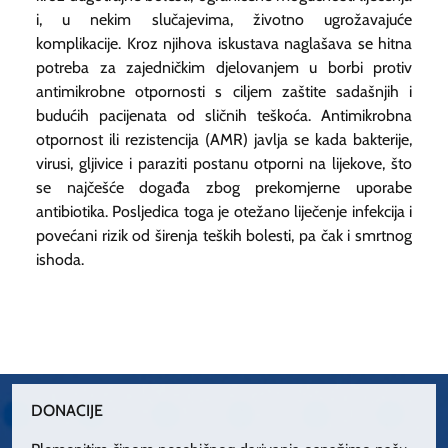
i, u nekim slučajevima, životno ugrožavajuće
komplikacije. Kroz njihova iskustava naglašava se hitna
potreba za zajedničkim djelovanjem u borbi protiv
antimikrobne otpornosti s ciljem zaštite sadašnjih i
budućih pacijenata od sličnih teškoća. Antimikrobna
otpornost ili rezistencija (AMR) javlja se kada bakterije,
virusi, gljivice i paraziti postanu otporni na lijekove, što
se najčešće događa zbog prekomjerne uporabe
antibiotika. Posljedica toga je otežano liječenje infekcija i
povećani rizik od širenja teških bolesti, pa čak i smrtnog
ishoda.
DONACIJE