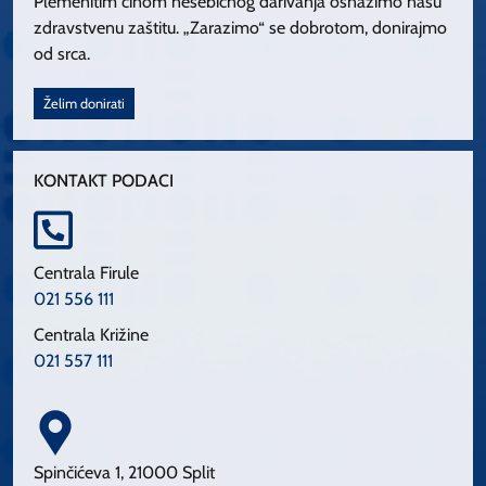
Plemenitim činom nesebičnog darivanja osnažimo našu
zdravstvenu zaštitu. „Zarazimo“ se dobrotom, donirajmo
od srca.
Želim donirati
KONTAKT PODACI
Centrala Firule
021 556 111
Centrala Križine
021 557 111
Spinčićeva 1, 21000 Split