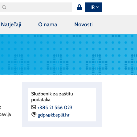
HR
Natječaji
O nama
Novosti
Službenik za zaštitu
podataka
e
P
+385 21 556 023
bavlja
E
gdpr@kbsplit.hr