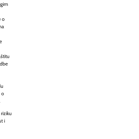
ugim
e o
 na
e
štitu
edbe
du
 o
.
riziku
t i