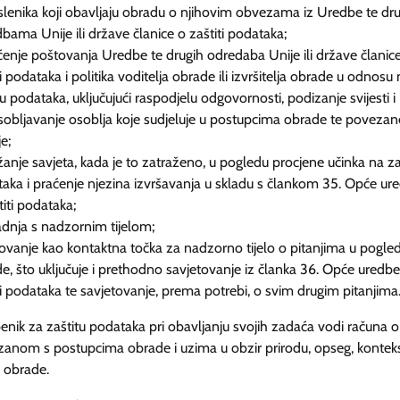
lenika koji obavljaju obradu o njihovim obvezama iz Uredbe te dr
bama Unije ili države članice o zaštiti podataka;
ćenje poštovanja Uredbe te drugih odredaba Unije ili države članic
ti podataka i politika voditelja obrade ili izvršitelja obrade u odnosu
tu podataka, uključujući raspodjelu odgovornosti, podizanje svijesti i
obljavanje osoblja koje sudjeluje u postupcima obrade te povezan
je;
žanje savjeta, kada je to zatraženo, u pogledu procjene učinka na za
aka i praćenje njezina izvršavanja u skladu s člankom 35. Opće ur
titi podataka;
adnja s nadzornim tijelom;
lovanje kao kontaktna točka za nadzorno tijelo o pitanjima u pogle
e, što uključuje i prethodno savjetovanje iz članka 36. Opće uredbe
ti podataka te savjetovanje, prema potrebi, o svim drugim pitanjima
enik za zaštitu podataka pri obavljanju svojih zadaća vodi računa o 
anom s postupcima obrade i uzima u obzir prirodu, opseg, konteks
 obrade.