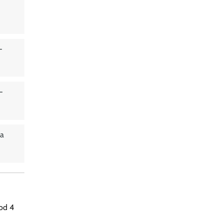
-
-
ka
 od 4