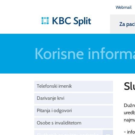
Webmail
Za pac
Korisne inform
Sl
Telefonski imenik
Darivanje krvi
Dužno
Pitanja i odgovori
uredb
najma
Osobe s invaliditetom
- inf