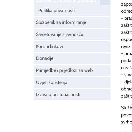
Službenik za zaštitu podataka
zapos
Politika privatnosti
odred
- pra
Službenik za informiranje
zašti
zašti
Savjetovanje s javnošću
ospos
Korisni linkovi
revizi
- pru
Donacije
podat
o zaš
Primjedbe i prijedlozi za web
- sur
- dje
Uvjeti korištenja
obrad
Izjava o pristupačnosti
zašti
Služb
povez
svrhe