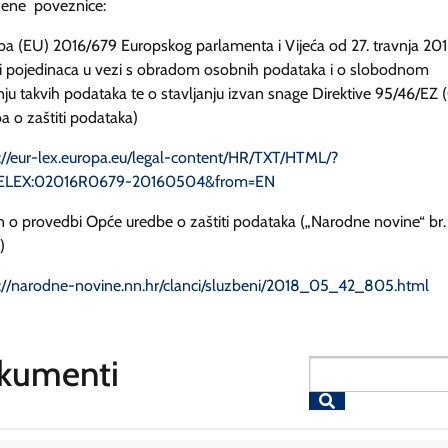
žene poveznice:
a (EU) 2016/679 Europskog parlamenta i Vijeća od 27. travnja 201
ti pojedinaca u vezi s obradom osobnih podataka i o slobodnom
nju takvih podataka te o stavljanju izvan snage Direktive 95/46/EZ
a o zaštiti podataka)
://eur-lex.europa.eu/legal-content/HR/TXT/HTML/?
CELEX:02016R0679-20160504&from=EN
 o provedbi Opće uredbe o zaštiti podataka („Narodne novine“ br.
)
://narodne-novine.nn.hr/clanci/sluzbeni/2018_05_42_805.html
kumenti