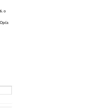
6. o
 (Opća