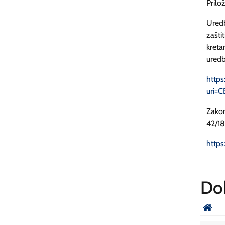
Prilo
Uredb
zašti
kreta
uredb
https
uri=
Zakon
42/18
https
Do