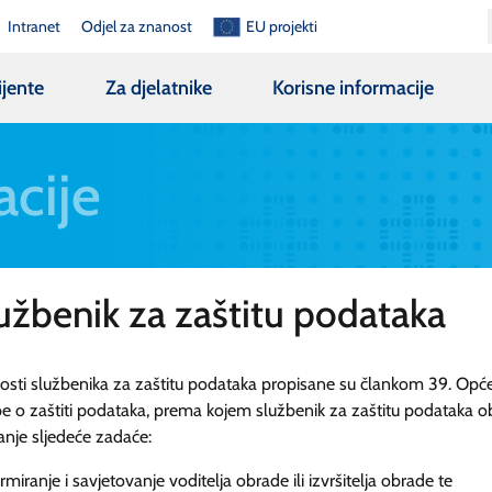
Intranet
Odjel za znanost
EU projekti
ijente
Za djelatnike
Korisne informacije
acije
užbenik za zaštitu podataka
sti službenika za zaštitu podataka propisane su člankom 39. Opć
e o zaštiti podataka, prema kojem službenik za zaštitu podataka o
nje sljedeće zadaće:
ormiranje i savjetovanje voditelja obrade ili izvršitelja obrade te