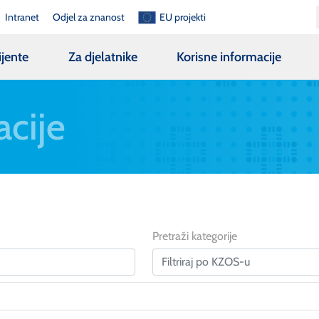
Intranet
Odjel za znanost
EU projekti
ijente
Za djelatnike
Korisne informacije
acije
Pretraži kategorije