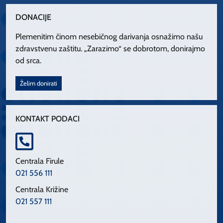
DONACIJE
Plemenitim činom nesebičnog darivanja osnažimo našu
zdravstvenu zaštitu. „Zarazimo“ se dobrotom, donirajmo
od srca.
Želim donirati
KONTAKT PODACI
Centrala Firule
021 556 111
Centrala Križine
021 557 111