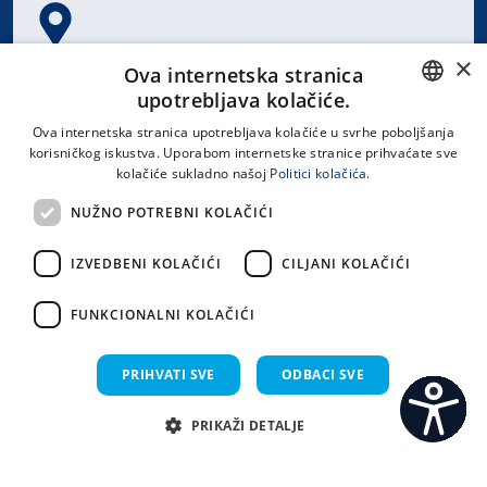
×
Spinčićeva 1, 21000 Split
Ova internetska stranica
Hrvatska
upotrebljava kolačiće.
CROATIAN
Ova internetska stranica upotrebljava kolačiće u svrhe poboljšanja
korisničkog iskustva. Uporabom internetske stranice prihvaćate sve
ENGLISH
kolačiće sukladno našoj
Politici kolačića.
office@kbsplit.hr
NUŽNO POTREBNI KOLAČIĆI
LINKOVI
IZVEDBENI KOLAČIĆI
CILJANI KOLAČIĆI
Uvjeti korištenja
FUNKCIONALNI KOLAČIĆI
Izjava o pristupačnosti
PRIHVATI SVE
ODBACI SVE
PRIKAŽI DETALJE
C
S
Sva prava pridržana KBC Split 2026.