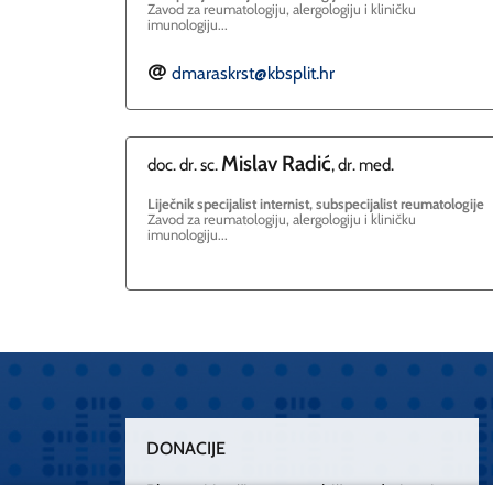
Zavod za reumatologiju, alergologiju i kliničku
imunologiju...
dmaraskrst@kbsplit.hr
E
Mislav
Radić
doc. dr. sc.
, dr. med.
Liječnik specijalist internist, subspecijalist reumatologije
Zavod za reumatologiju, alergologiju i kliničku
imunologiju...
DONACIJE
Plemenitim činom nesebičnog darivanja