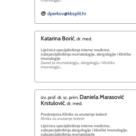
imunologiju...
dperkov@kbsplit.hr
E
Katarina
Borić
, dr. med.
Liječnica specijalistkinja interne medicine,
subspecijalistkinja reumatologije, alergologije i kliničke
imunologije
Zavod za reumatologiju, alergologiju i kliničku
imunologiju...
Daniela
Marasović
izv. prof. dr. sc. prim.
Krstulović
, dr. med.
Predstojnica Klinike za unutarnje bolesti
Klinika za unutarnje bolesti
Liječnica specijalistkinja interne medicine,
subspecijalistkinja alergologije i kliničke imunologije,
subspecijalistkinja reumatologije