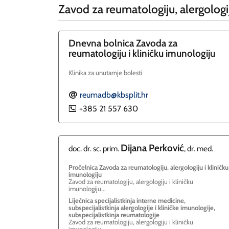
Zavod za reumatologiju, alergologiju
Dnevna bolnica Zavoda za
reumatologiju i kliničku imunologiju
Klinika za unutarnje bolesti
reumadb@kbsplit.hr
E
+385 21 557 630
P
Dijana
Perković
doc. dr. sc. prim.
, dr. med.
Pročelnica Zavoda za reumatologiju, alergologiju i kliničku
imunologiju
Zavod za reumatologiju, alergologiju i kliničku
imunologiju...
Liječnica specijalistkinja interne medicine,
subspecijalistkinja alergologije i kliničke imunologije,
subspecijalistkinja reumatologije
Zavod za reumatologiju, alergologiju i kliničku