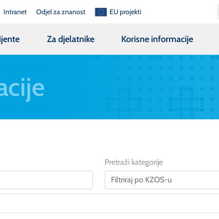
Intranet
Odjel za znanost
EU projekti
ijente
Za djelatnike
Korisne informacije
acije
Pretraži kategorije