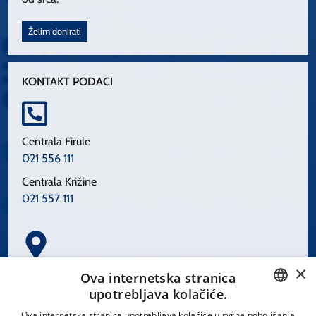
Želim donirati
KONTAKT PODACI
Centrala Firule
021 556 111
Centrala Križine
021 557 111
×
Spinčićeva 1, 21000 Split
Ova internetska stranica
Hrvatska
upotrebljava kolačiće.
CROATIAN
Ova internetska stranica upotrebljava kolačiće u svrhe poboljšanja