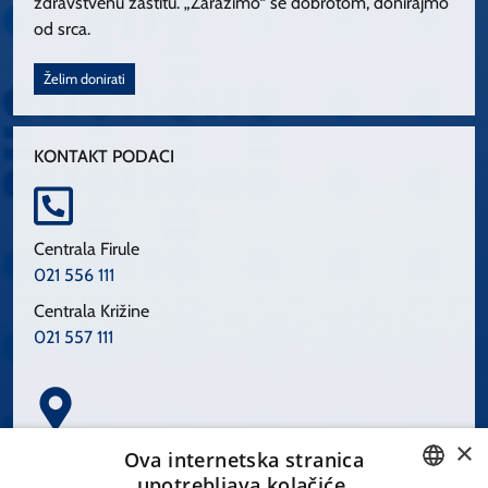
zdravstvenu zaštitu. „Zarazimo“ se dobrotom, donirajmo
od srca.
Želim donirati
KONTAKT PODACI
Centrala Firule
021 556 111
Centrala Križine
021 557 111
×
Spinčićeva 1, 21000 Split
Ova internetska stranica
Hrvatska
upotrebljava kolačiće.