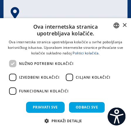
×
Spinčićeva 1, 21000 Split
Ova internetska stranica
Hrvatska
upotrebljava kolačiće.
CROATIAN
Ova internetska stranica upotrebljava kolačiće u svrhe poboljšanja
korisničkog iskustva. Uporabom internetske stranice prihvaćate sve
ENGLISH
kolačiće sukladno našoj
Politici kolačića.
office@kbsplit.hr
NUŽNO POTREBNI KOLAČIĆI
LINKOVI
IZVEDBENI KOLAČIĆI
CILJANI KOLAČIĆI
Uvjeti korištenja
FUNKCIONALNI KOLAČIĆI
Izjava o pristupačnosti
PRIHVATI SVE
ODBACI SVE
PRIKAŽI DETALJE
C
S
Sva prava pridržana KBC Split 2026.