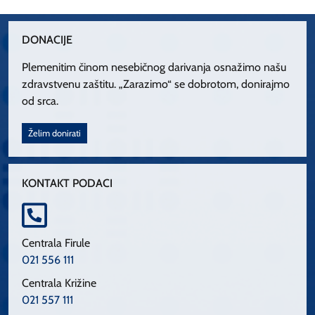
DONACIJE
Plemenitim činom nesebičnog darivanja osnažimo našu
zdravstvenu zaštitu. „Zarazimo“ se dobrotom, donirajmo
od srca.
Želim donirati
KONTAKT PODACI
Centrala Firule
021 556 111
Centrala Križine
021 557 111