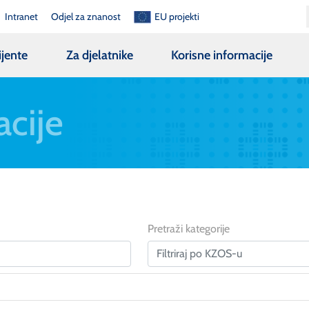
Intranet
Odjel za znanost
EU projekti
ijente
Za djelatnike
Korisne informacije
acije
Pretraži kategorije