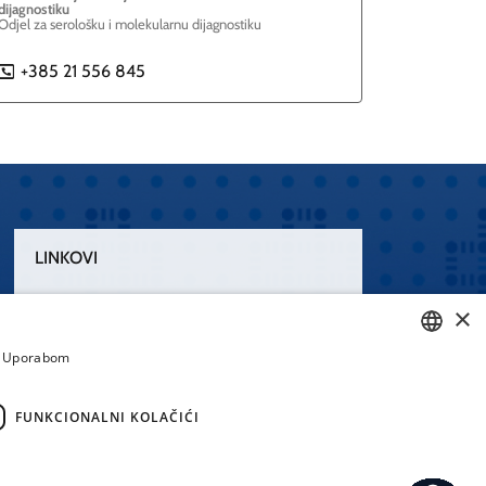
dijagnostiku
Odjel za serološku i molekularnu dijagnostiku
+385 21 556 845
P
LINKOVI
Uvjeti korištenja
×
Izjava o pristupačnosti
a. Uporabom
CROATIAN
ENGLISH
FUNKCIONALNI KOLAČIĆI