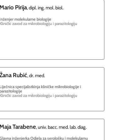
Mario
Pirija
, dipl. ing. mol. biol.
Inženjer molekularne biologije
Klinički zavod za mikrobiologiju i parazitologiju
Žana
Rubić
, dr. med.
Liječnica specijalistkinja kliničke mikrobiologije i
parazitologije
Klinički zavod za mikrobiologiju i parazitologiju
Maja
Tarabene
, univ. bacc. med. lab. diag.
Glavna inženjerka Odjela za serološku i molekularnu