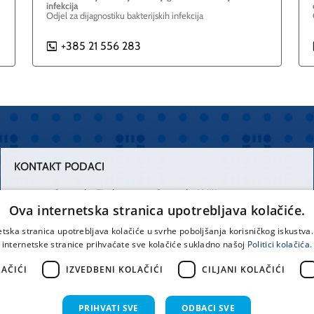
infekcija
Odjel za dijagnostiku bakterijskih infekcija
+385 21 556 283
P
KONTAKT PODACI
Centrala Firule
Centrala Križine
Ova internetska stranica upotrebljava kolačiće.
021 556 111
021 557 111
etska stranica upotrebljava kolačiće u svrhe poboljšanja korisničkog iskustv
internetske stranice prihvaćate sve kolačiće sukladno našoj
Politici kolačića.
Spinčićeva 1,
office@kbsplit.hr
21000 Split
AČIĆI
IZVEDBENI KOLAČIĆI
CILJANI KOLAČIĆI
Hrvatska
PRIHVATI SVE
ODBACI SVE