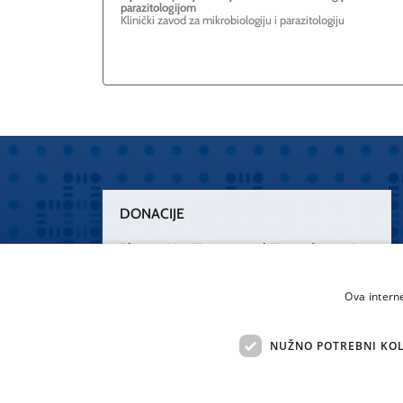
parazitologijom
Klinički zavod za mikrobiologiju i parazitologiju
DONACIJE
Plemenitim činom nesebičnog darivanja
osnažimo našu zdravstvenu zaštitu.
„Zarazimo“ se dobrotom, donirajmo od
Ova intern
srca.
NUŽNO POTREBNI KOL
Želim donirati