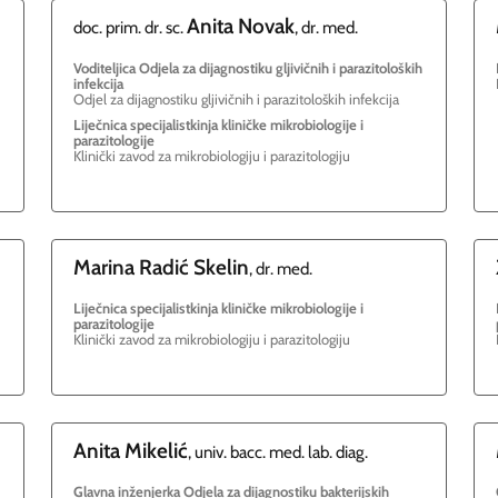
Anita
Novak
doc. prim. dr. sc.
, dr. med.
Voditeljica Odjela za dijagnostiku gljivičnih i parazitoloških
infekcija
Odjel za dijagnostiku gljivičnih i parazitoloških infekcija
Liječnica specijalistkinja kliničke mikrobiologije i
parazitologije
Klinički zavod za mikrobiologiju i parazitologiju
Marina
Radić Skelin
, dr. med.
Liječnica specijalistkinja kliničke mikrobiologije i
parazitologije
Klinički zavod za mikrobiologiju i parazitologiju
Anita
Mikelić
, univ. bacc. med. lab. diag.
Glavna inženjerka Odjela za dijagnostiku bakterijskih