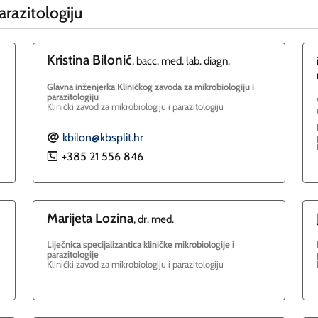
arazitologiju
Kristina
Bilonić
, bacc. med. lab. diagn.
Glavna inženjerka Kliničkog zavoda za mikrobiologiju i
parazitologiju
Klinički zavod za mikrobiologiju i parazitologiju
kbilon@kbsplit.hr
E
+385 21 556 846
P
Marijeta
Lozina
, dr. med.
Liječnica specijalizantica kliničke mikrobiologije i
parazitologije
Klinički zavod za mikrobiologiju i parazitologiju