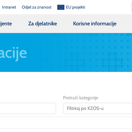
Intranet
Odjel za znanost
EU projekti
ijente
Za djelatnike
Korisne informacije
acije
Pretraži kategorije