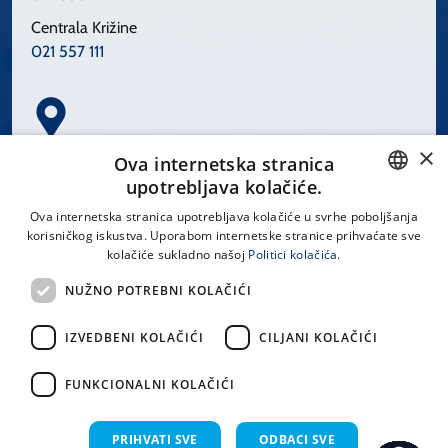
Centrala Križine
021 557 111
×
Spinčićeva 1, 21000 Split
Ova internetska stranica
Hrvatska
upotrebljava kolačiće.
CROATIAN
Ova internetska stranica upotrebljava kolačiće u svrhe poboljšanja
korisničkog iskustva. Uporabom internetske stranice prihvaćate sve
ENGLISH
kolačiće sukladno našoj
Politici kolačića.
office@kbsplit.hr
NUŽNO POTREBNI KOLAČIĆI
LINKOVI
IZVEDBENI KOLAČIĆI
CILJANI KOLAČIĆI
Uvjeti korištenja
FUNKCIONALNI KOLAČIĆI
Izjava o pristupačnosti
PRIHVATI SVE
ODBACI SVE