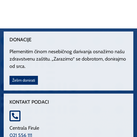
DONACIJE
Plemenitim činom nesebičnog darivanja osnažimo našu
zdravstvenu zaštitu. „Zarazimo“ se dobrotom, donirajmo
od srca.
Želim donirati
KONTAKT PODACI
Centrala Firule
021 556 111