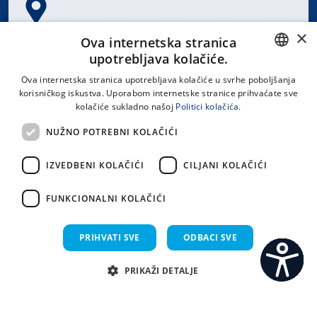
×
Spinčićeva 1, 21000 Split
Ova internetska stranica
Hrvatska
upotrebljava kolačiće.
CROATIAN
Ova internetska stranica upotrebljava kolačiće u svrhe poboljšanja
korisničkog iskustva. Uporabom internetske stranice prihvaćate sve
ENGLISH
kolačiće sukladno našoj
Politici kolačića.
office@kbsplit.hr
NUŽNO POTREBNI KOLAČIĆI
LINKOVI
IZVEDBENI KOLAČIĆI
CILJANI KOLAČIĆI
Uvjeti korištenja
FUNKCIONALNI KOLAČIĆI
Izjava o pristupačnosti
PRIHVATI SVE
ODBACI SVE
PRIKAŽI DETALJE
C
S
Sva prava pridržana KBC Split 2026.
Implementacija i dizajn:
Sistemi.hr