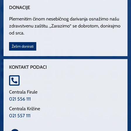
DONACIJE
Plemenitim činom nesebičnog darivanja osnažimo našu
zdravstvenu zaštitu. „Zarazimo“ se dobrotom, donirajmo
od srca.
Želim donirati
KONTAKT PODACI
Centrala Firule
021 556 111
Centrala Križine
021 557 111