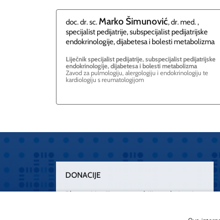
Marko
Šimunović
doc. dr. sc.
, dr. med. ,
specijalist pedijatrije, subspecijalist pedijatrijske
endokrinologije, dijabetesa i bolesti metabolizma
Liječnik specijalist pedijatrije, subspecijalist pedijatrijske
endokrinologije, dijabetesa i bolesti metabolizma
Zavod za pulmologiju, alergologiju i endokrinologiju te
kardiologiju s reumatologijom
DONACIJE
Plemenitim činom nesebičnog darivanja
osnažimo našu zdravstvenu zaštitu.
„Zarazimo“ se dobrotom, donirajmo od