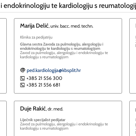
 i endokrinologiju te kardiologiju s reumatolog
Marija
Delić
, univ. bacc. med. techn.
Klinika za pedijatriju
Glavna sestra Zavoda za pulmologiju, alergologiju i
endokrinologiju te kardiologiju s reumatologijom
Zavod za pulmologiju, alergologiju i endokrinologiju te
kardiologiju s reumatologijom
ped.kardiologija@kbsplit.hr
E
+385 21 556 300
P
+385 21 556 681
P
Duje
Rakić
, dr. med.
Liječnik specijalist pedijatar
Zavod za pulmologiju, alergologiju i endokrinologiju te
kardiologiju s reumatologijom