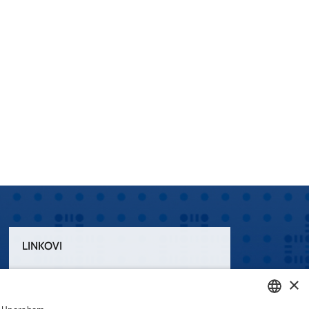
LINKOVI
Uvjeti korištenja
×
Izjava o pristupačnosti