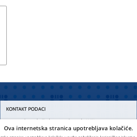
KONTAKT PODACI
Centrala Firule
Centrala Križine
Ova internetska stranica upotrebljava kolačiće.
021 556 111
021 557 111