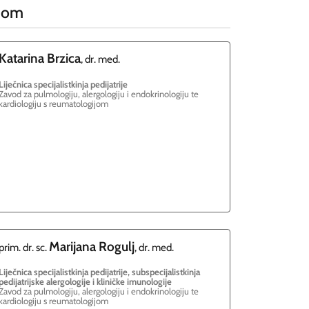
ijom
Katarina
Brzica
, dr. med.
Liječnica specijalistkinja pedijatrije
Zavod za pulmologiju, alergologiju i endokrinologiju te
kardiologiju s reumatologijom
Marijana
Rogulj
prim. dr. sc.
, dr. med.
Liječnica specijalistkinja pedijatrije, subspecijalistkinja
pedijatrijske alergologije i kliničke imunologije
Zavod za pulmologiju, alergologiju i endokrinologiju te
kardiologiju s reumatologijom