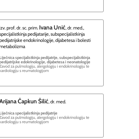
Ivana
Unić
izv. prof. dr. sc. prim.
, dr. med.,
specijalistkinja pedijatarije, subspecijalistkinja
pedijatrijske endokrinologije, dijabetesa i bolesti
metabolizma
Liječnica specijalistkinja pedijatrije, subspecijalistkinja
pedijatrijske edokrinologije, dijabetesa i neonatologije
Zavod za pulmologiju, alergologiju i endokrinologiju te
kardiologiju s reumatologijom
Arijana
Čapkun Šilić
, dr. med.
Liječnica specijalistkinja pedijatrije
Zavod za pulmologiju, alergologiju i endokrinologiju te
kardiologiju s reumatologijom