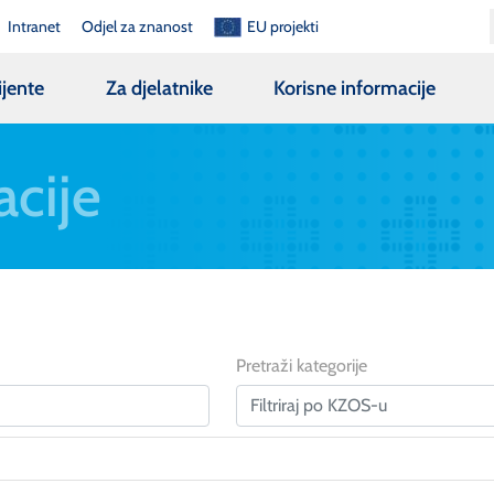
Intranet
Odjel za znanost
EU projekti
ijente
Za djelatnike
Korisne informacije
acije
Pretraži kategorije