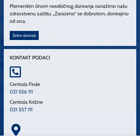
Plemenitim činom nesebičnog darivanja osnažimo našu
zdravstvenu zaštitu. „Zarazimo“ se dobrotom, donirajmo
od srca.
Želim donirati
KONTAKT PODACI
Centrala Firule
021 556 111
Centrala Križine
021 557 111