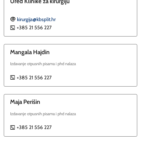
Ured Klinike za kirurgiju
kirurgija@kbsplit.hr
E
+385 21 556 227
P
Mangala
Hajdin
Izdavanje otpusnih pisama i phd nalaza
+385 21 556 227
P
Maja
Perišin
Izdavanje otpusnih pisama i phd nalaza
+385 21 556 227
P