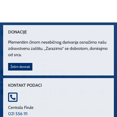
DONACIJE
Plemenitim činom nesebičnog darivanja osnažimo našu
zdravstvenu zaštitu. „Zarazimo“ se dobrotom, donirajmo
od srca.
Želim donirati
KONTAKT PODACI
Centrala Firule
021 556 111