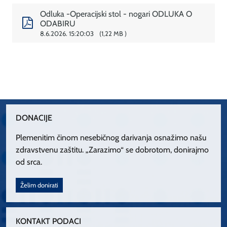
Odluka -Operacijski stol - nogari ODLUKA O
ODABIRU
8.6.2026. 15:20:03
1,22 MB
DONACIJE
Plemenitim činom nesebičnog darivanja osnažimo našu
zdravstvenu zaštitu. „Zarazimo“ se dobrotom, donirajmo
od srca.
Želim donirati
KONTAKT PODACI