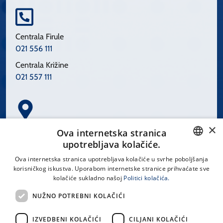
Centrala Firule
021 556 111
Centrala Križine
021 557 111
×
Spinčićeva 1, 21000 Split
Ova internetska stranica
Hrvatska
upotrebljava kolačiće.
CROATIAN
Ova internetska stranica upotrebljava kolačiće u svrhe poboljšanja
korisničkog iskustva. Uporabom internetske stranice prihvaćate sve
ENGLISH
kolačiće sukladno našoj
Politici kolačića.
office@kbsplit.hr
NUŽNO POTREBNI KOLAČIĆI
LINKOVI
IZVEDBENI KOLAČIĆI
CILJANI KOLAČIĆI