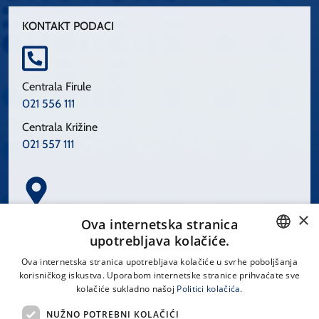
KONTAKT PODACI
Centrala Firule
021 556 111
Centrala Križine
021 557 111
×
Spinčićeva 1, 21000 Split
Ova internetska stranica
Hrvatska
upotrebljava kolačiće.
CROATIAN
Ova internetska stranica upotrebljava kolačiće u svrhe poboljšanja
korisničkog iskustva. Uporabom internetske stranice prihvaćate sve
ENGLISH
kolačiće sukladno našoj
Politici kolačića.
office@kbsplit.hr
NUŽNO POTREBNI KOLAČIĆI