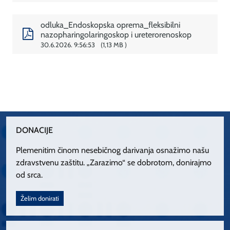
odluka_Endoskopska oprema_fleksibilni
nazopharingolaringoskop i ureterorenoskop
30.6.2026. 9:56:53
1,13 MB
DONACIJE
Plemenitim činom nesebičnog darivanja osnažimo našu
zdravstvenu zaštitu. „Zarazimo“ se dobrotom, donirajmo
od srca.
Želim donirati