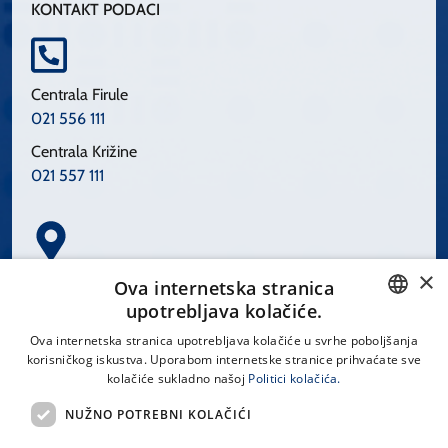
KONTAKT PODACI
Centrala Firule
021 556 111
Centrala Križine
021 557 111
×
Spinčićeva 1, 21000 Split
Ova internetska stranica
Hrvatska
upotrebljava kolačiće.
CROATIAN
Ova internetska stranica upotrebljava kolačiće u svrhe poboljšanja
korisničkog iskustva. Uporabom internetske stranice prihvaćate sve
ENGLISH
kolačiće sukladno našoj
Politici kolačića.
office@kbsplit.hr
NUŽNO POTREBNI KOLAČIĆI