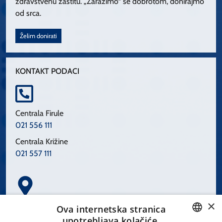
zdravstvenu zaštitu. „Zarazimo“ se dobrotom, donirajmo
od srca.
Želim donirati
KONTAKT PODACI
Centrala Firule
021 556 111
Centrala Križine
021 557 111
×
Spinčićeva 1, 21000 Split
Ova internetska stranica
Hrvatska
upotrebljava kolačiće.