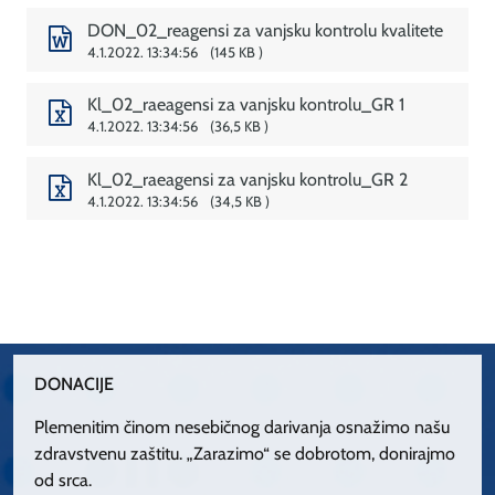
DON_02_reagensi za vanjsku kontrolu kvalitete
4.1.2022. 13:34:56
145 KB
Kl_02_raeagensi za vanjsku kontrolu_GR 1
4.1.2022. 13:34:56
36,5 KB
Kl_02_raeagensi za vanjsku kontrolu_GR 2
4.1.2022. 13:34:56
34,5 KB
DONACIJE
Plemenitim činom nesebičnog darivanja osnažimo našu
zdravstvenu zaštitu. „Zarazimo“ se dobrotom, donirajmo
od srca.