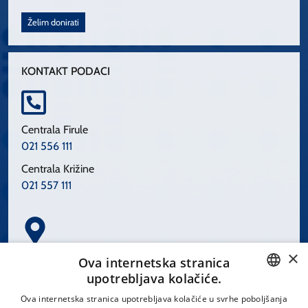
Želim donirati
KONTAKT PODACI
Centrala Firule
021 556 111
Centrala Križine
021 557 111
×
Spinčićeva 1, 21000 Split
Ova internetska stranica
Hrvatska
upotrebljava kolačiće.
CROATIAN
Ova internetska stranica upotrebljava kolačiće u svrhe poboljšanja