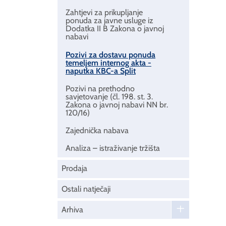
Zahtjevi za prikupljanje
ponuda za javne usluge iz
Dodatka II B Zakona o javnoj
nabavi
Pozivi za dostavu ponuda
temeljem internog akta -
naputka KBC-a Split
Pozivi na prethodno
savjetovanje (čl. 198. st. 3.
Zakona o javnoj nabavi NN br.
120/16)
Zajednička nabava
Analiza – istraživanje tržišta
Prodaja
Ostali natječaji
Arhiva