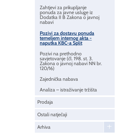
Zahtjevi za prikupljanje
ponuda za javne usluge iz
Dodatka II B Zakona o javnoj
nabavi
Pozivi za dostavu ponuda
temeljem internog akta -
naputka KBC-a Split
Pozivi na prethodno
savjetovanje (čl. 198. st. 3.
Zakona o javnoj nabavi NN br.
120/16)
Zajednička nabava
Analiza – istraživanje tržišta
Prodaja
Ostali natječaji
Arhiva