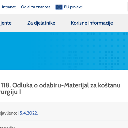
Intranet
Odjel za znanost
EU projekti
ijente
Za djelatnike
Korisne informacije
 118. Odluka o odabiru-Materijal za koštanu
rurgiju I
javljeno:
15.4.2022.