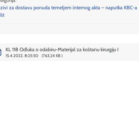
tegorija:
zivi za dostavu ponuda temeljem internog akta – naputka KBC-a
lit
KL 118 Odluka o odabiru-Materijal za koštanu kirurgiju I
15.4.2022. 8:25:50
763,24 KB