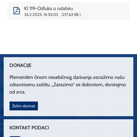
Kl 119-Odluka o odabiru
26.2.2025. 14:55:03
217,63 KB
DONACIJE
Plemenitim činom nesebičnog darivanja osnažimo našu
zdravstvenu zaštitu. „Zarazimo“ se dobrotom, donirajmo
od srca.
Želim donirati
KONTAKT PODACI