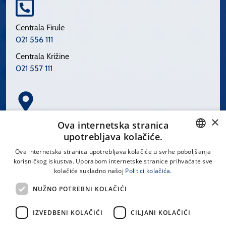
Centrala Firule
021 556 111
Centrala Križine
021 557 111
×
Spinčićeva 1, 21000 Split
Ova internetska stranica
Hrvatska
upotrebljava kolačiće.
CROATIAN
Ova internetska stranica upotrebljava kolačiće u svrhe poboljšanja
korisničkog iskustva. Uporabom internetske stranice prihvaćate sve
ENGLISH
kolačiće sukladno našoj
Politici kolačića.
office@kbsplit.hr
NUŽNO POTREBNI KOLAČIĆI
LINKOVI
IZVEDBENI KOLAČIĆI
CILJANI KOLAČIĆI