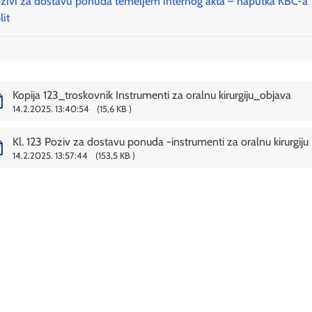
zivi za dostavu ponuda temeljem internog akta – naputka KBC-a
lit
Kopija 123_troskovnik Instrumenti za oralnu kirurgiju_objava
14.2.2025. 13:40:54
15,6 KB
Kl. 123 Poziv za dostavu ponuda -instrumenti za oralnu kirurgiju
14.2.2025. 13:57:44
153,5 KB