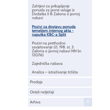
Zahtjevi za prikupljanje
ponuda za javne usluge iz
Dodatka II B Zakona o javnoj
nabavi
Pozivi za dostavu ponuda
temeljem internog akta -
naputka KBC-a Split
Pozivi na prethodno
savjetovanje (čl. 198. st. 3.
Zakona o javnoj nabavi NN br.
120/16)
Zajednička nabava
Analiza – istraživanje tržišta
Prodaja
Ostali natječaji
Arhiva