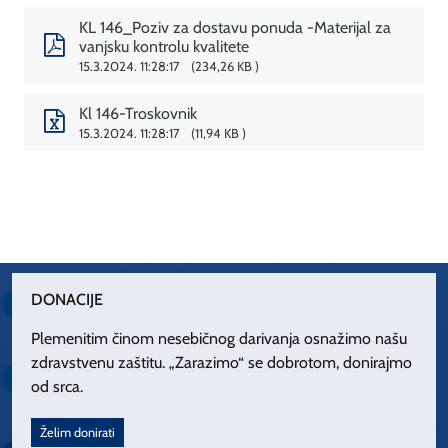
KL 146_Poziv za dostavu ponuda -Materijal za
vanjsku kontrolu kvalitete
15.3.2024. 11:28:17
234,26 KB
Kl 146-Troskovnik
15.3.2024. 11:28:17
11,94 KB
DONACIJE
Plemenitim činom nesebičnog darivanja osnažimo našu
zdravstvenu zaštitu. „Zarazimo“ se dobrotom, donirajmo
od srca.
Želim donirati