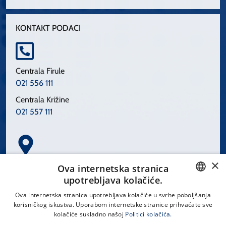
KONTAKT PODACI
Centrala Firule
021 556 111
Centrala Križine
021 557 111
×
Spinčićeva 1, 21000 Split
Ova internetska stranica
Hrvatska
upotrebljava kolačiće.
CROATIAN
Ova internetska stranica upotrebljava kolačiće u svrhe poboljšanja
korisničkog iskustva. Uporabom internetske stranice prihvaćate sve
ENGLISH
kolačiće sukladno našoj
Politici kolačića.
office@kbsplit.hr