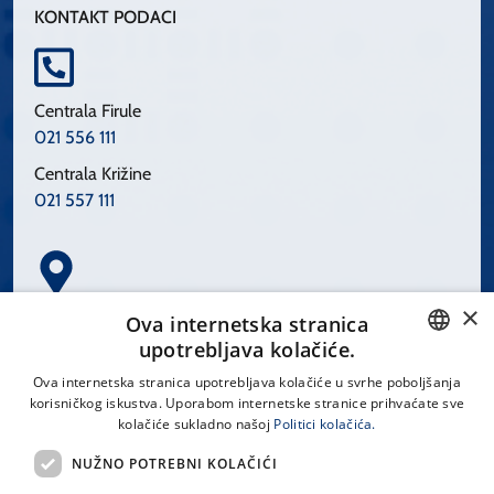
KONTAKT PODACI
Centrala Firule
021 556 111
Centrala Križine
021 557 111
×
Spinčićeva 1, 21000 Split
Ova internetska stranica
Hrvatska
upotrebljava kolačiće.
CROATIAN
Ova internetska stranica upotrebljava kolačiće u svrhe poboljšanja
korisničkog iskustva. Uporabom internetske stranice prihvaćate sve
ENGLISH
kolačiće sukladno našoj
Politici kolačića.
office@kbsplit.hr
NUŽNO POTREBNI KOLAČIĆI